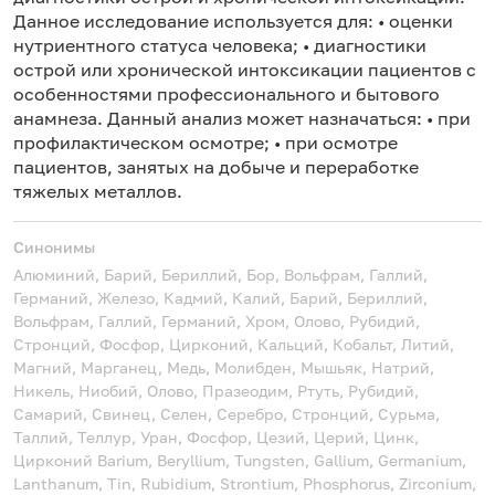
Данное исследование используется для: • оценки
нутриентного статуса человека; • диагностики
острой или хронической интоксикации пациентов с
особенностями профессионального и бытового
анамнеза. Данный анализ может назначаться: • при
профилактическом осмотре; • при осмотре
пациентов, занятых на добыче и переработке
тяжелых металлов.
Синонимы
Алюминий, Барий, Бериллий, Бор, Вольфрам, Галлий,
Германий, Железо, Кадмий, Калий, Барий, Бериллий,
Вольфрам, Галлий, Германий, Хром, Олово, Рубидий,
Стронций, Фосфор, Цирконий, Кальций, Кобальт, Литий,
Магний, Марганец, Медь, Молибден, Мышьяк, Натрий,
Никель, Ниобий, Олово, Празеодим, Ртуть, Рубидий,
Самарий, Свинец, Селен, Серебро, Стронций, Сурьма,
Таллий, Теллур, Уран, Фосфор, Цезий, Церий, Цинк,
Цирконий
Barium, Beryllium, Tungsten, Gallium, Germanium,
Lanthanum, Tin, Rubidium, Strontium, Phosphorus, Zirconium,