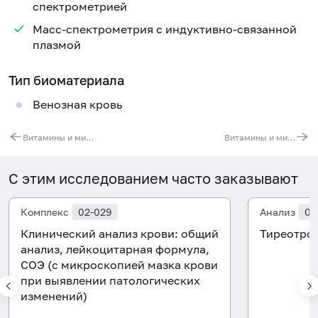
спектрометрией
Масс-спектрометрия с индуктивно-связанной
плазмой
Тип биоматериала
Венозная кровь
Витамины и микроэлементы, участвующие в регуляции выделительной системы (K, Na, Ca, Mg, витамины B6, D)
Витамины и микроэлементы, участвующие в регуляции системы кроветворения (Fe, Ca, Mg, Co, Cu, Zn, Mo, витамины B9, B12, K, B6, B5, D, E, омега-3, омега-6 жирные кислоты)
С этим исследованием часто заказывают
Комплекс
02-029
Анализ
08
Клинический анализ крови: общий
Тиреотроп
анализ, лейкоцитарная формула,
СОЭ (с микроскопией мазка крови
при выявлении патологических
изменений)