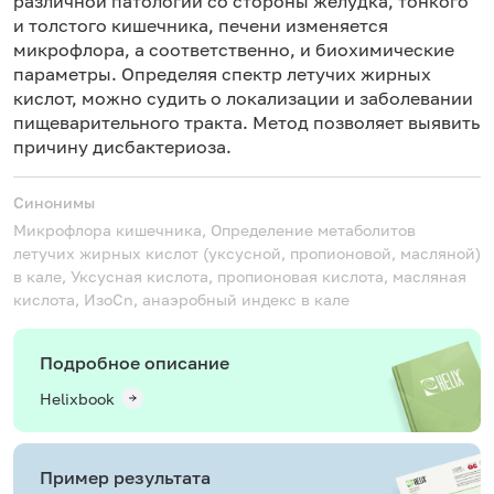
различной патологии со стороны желудка, тонкого
и толстого кишечника, печени изменяется
микрофлора, а соответственно, и биохимические
параметры. Определяя спектр летучих жирных
кислот, можно судить о локализации и заболевании
пищеварительного тракта. Метод позволяет выявить
причину дисбактериоза.
Синонимы
Микрофлора кишечника, Определение метаболитов
летучих жирных кислот (уксусной, пропионовой, масляной)
в кале, Уксусная кислота, пропионовая кислота, масляная
кислота, ИзоCn, анаэробный индекс в кале
Подробное описание
Helixbook
Пример результата