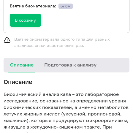
Взятие биоматериала:
от 0 ₽
В корзину
Взятие биоматериала одного типа для разных
анализов оплачивается один раз.
Описание
Подготовка к анализу
И
Описание
в
с
Биохимический анализ кала – это лабораторное
в
исследование, основанное на определении уровня
(
биохимических показателей, а именно метаболитов
в
летучих жирных кислот (уксусной, пропионовой,
с
масляной), которые продуцируют микроорганизмы,
к
живущие в желудочно-кишечном тракте. При