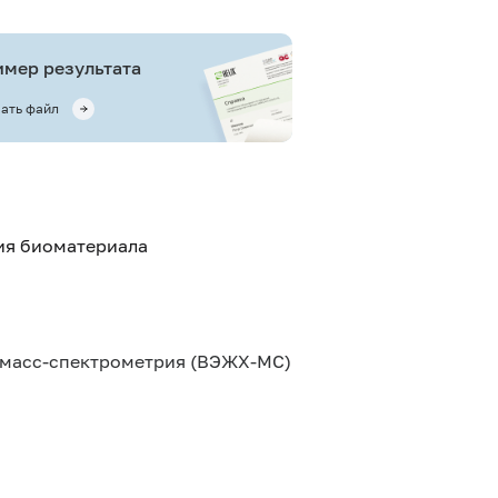
мер результата
ать файл
тия биоматериала
масс-спектрометрия (ВЭЖХ-МС)