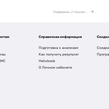
Порфирины (7 показателей) в моче
ентам
Справочная информация
Скидки
Подготовка к анализам
Скидки
изы
Как получить результат
Програ
ДМС
Helixbook
О Личном кабинете