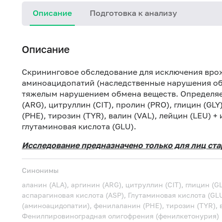
Описание
Подготовка к анализу
Описание
Скрининговое обследование для исключения вро
аминоацидопатий (наследственные нарушения об
тяжелым нарушением обмена веществ. Определяе
(ARG), цитруллин (CIT), пролин (PRO), глицин (GL
(PHE), тирозин (TYR), валин (VAL), лейцин (LEU) +
глутаминовая кислота (GLU).
Исследование предназначено только для лиц стар
Синонимы
аланин (ALA), аргинин (ARG), цитруллин (CIT), глицин (G
аспарагиновая кислота (ASP), Глутаминовая кислота (G
(аминоацидопатии), фенилаланин (PHE), тирозин (TYR), в
Фенилпировиноградная олигофрения (фенилкетонурия)