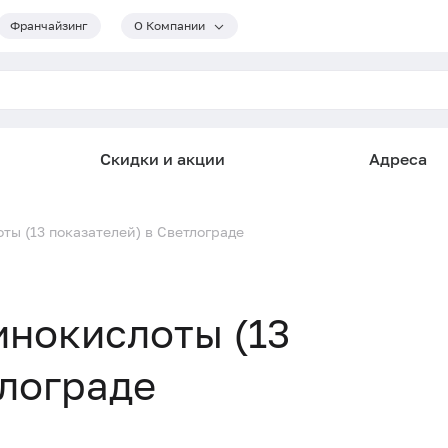
Франчайзинг
О Компании
Скидки и акции
Адреса
ты (13 показателей) в Светлограде
инокислоты (13
тлограде