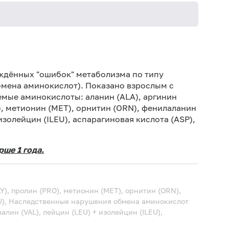
Иск
Дет
ждённых "ошибок" метаболизма по типу
мена аминокислот). Показано взрослым с
Дет
мые аминокислоты: аланин (ALA), аргинин
Не 
Y), метионин (MET), орнитин (ORN), фенилаланин
вод
 изолейцин (ILEU), аспарагиновая кислота (ASP),
По
теч
ше 1 года.
Ис
ис
Не 
LY), пролин (PRO), метионин (MET), орнитин (ORN),
LU), Наследственные нарушения обмена аминокислот
алин (VAL), лейцин (LEU) + изолейцин (ILEU),