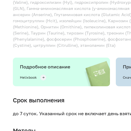
(Valine), гидроксилизин (Hyl), гидроксипролин (Hydroxypro
(GLN), Гамма-аминомасляная кислота (y-аминомасляная кис
ансерин (Anserine), Глутаминовая кислота (Glutamic Acid)
гомоцитруллин (Hcit), изолейцин (Isoleucine), Карнозин (
(Methionine), Орнитин (Ornithine), пипеколиновая кислота
(Serine), Таурин (Taurine), тирозин (Tyrosine), треонин 
(Phenylalanine), фосфосерин (Phosphoserine), фосфоэтан
(Cystine), цитруллин (Citrulline), этаноламин (Eta)
Подробное описание
При
Helixbook
Скач
Срок выполнения
до 7 суток. Указанный срок не включает день взя
Методы