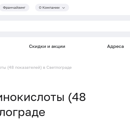
Франчайзинг
О Компании
Скидки и акции
Адреса
ты (48 показателей) в Светлограде
инокислоты (48
тлограде