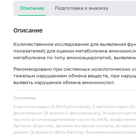
Описание
Подготовка к анализу
Описание
Количественное исследование для выявления фу
показателей) для оценки метаболизма аминокисл
метаболизма по типу аминоацидопатий, выявлен
Рекомендовано при системных нозологических сос
тяжелым нарушением обмена веществ, при наруш
выявить нарушения обмена аминокислот.
Синонимы
1-метилгистидин (1-Methylhistidine), 3-метилгистидин (3
фенилаланин (N-ацетил-L-фенилаланин), N-ацетил-цист
кислота (a-аминоадипиновая кислота) (AAA), альфа-амин
Аргинин (Arginine), аргинин-янтарная кислота, аспарагин
аланин (b-аланин) (Beta-Alanine), бета-аминоизомаслян