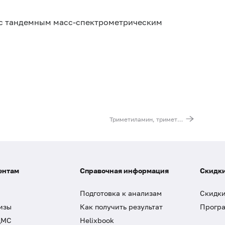
с тандемным масс-спектрометрическим
Триметиламин, триметиламин-N-оксид, соотношение ТМА/ТМАО в крови
ентам
Справочная информация
Скидки
Подготовка к анализам
Скидки
изы
Как получить результат
Програ
ДМС
Helixbook