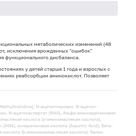
Иск
Дет
нкциональных метаболических изменений (48
от, исключения врожденных "ошибок"
Дет
ия функционального дисбаланса.
Не 
вод
тояниях у детей старше 1 года и взрослых с
ениях реабсорбции аминокислот. Позволяет
По
теч
Ис
ис
-Methylhistidine), N-aцетилтирозин, N-ацетил-
Не 
еин, N-ацетиласпартат (NAA), Альфа-аминоадипиновая
омасляная кислота (a-аминомасляная кислота),
 (ASN), аспарагиновая кислота (Aspartic Acid), Бета-
ая кислота (b-аминоизомасляная кислота), Валин