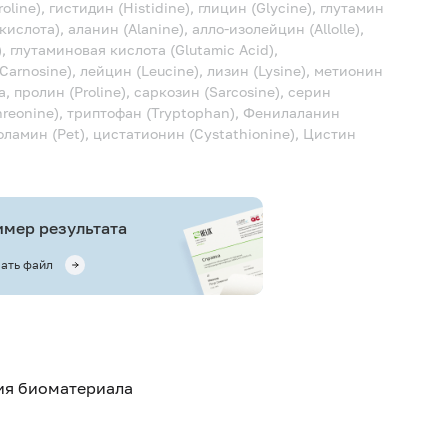
line), гистидин (Histidine), глицин (Glycine), глутамин
лота), аланин (Alanine), алло-изолейцин (Allolle),
, глутаминовая кислота (Glutamic Acid),
Carnosine), лейцин (Leucine), лизин (Lysine), метионин
, пролин (Proline), саркозин (Sarcosine), серин
(Threonine), триптофан (Tryptophan), Фенилаланин
оламин (Pet), цистатионин (Cystathionine), Цистин
мер результата
ать файл
тия биоматериала