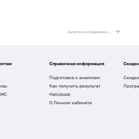
Антитела к боррелии (Borrelia, IgM) (иммуноблот)
ентам
Справочная информация
Скидки
Подготовка к анализам
Скидки
изы
Как получить результат
Програ
ДМС
Helixbook
О Личном кабинете