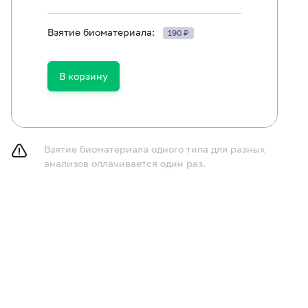
Взятие биоматериала:
190 ₽
В корзину
принимать пищу в течение 2-3 часов до исследования,
газированную воду.
курить в течение 30 минут до исследования.
Взятие биоматериала одного типа для разных
анализов оплачивается один раз.