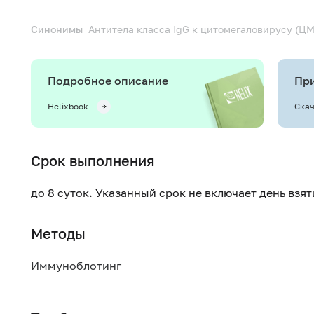
Синонимы
Антитела класса IgG к цитомегаловирусу (Ц
Подробное описание
При
Helixbook
Скач
Срок выполнения
до 8 суток. Указанный срок не включает день взя
Методы
Иммуноблотинг