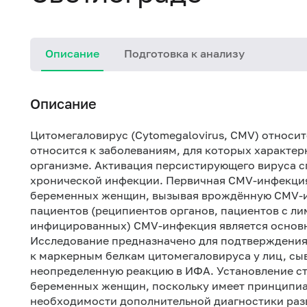
Описание
Подготовка к анализу
Описание
Цитомегаловирус (Cytomegalovirus, CMV) относи
относится к заболеваниям, для которых характер
организме. Активация персистирующего вируса с
хронической инфекции. Первичная CMV-инфекция
беременных женщин, вызывая врождённую CMV-и
пациентов (реципиентов органов, пациентов с 
инфицированных) CMV-инфекция является основн
Исследование предназначено для подтверждения
к маркерным белкам цитомегаловируса у лиц, сы
неопределенную реакцию в ИФА. Установление с
беременных женщин, поскольку имеет принципиал
необходимости дополнительной диагностики разв