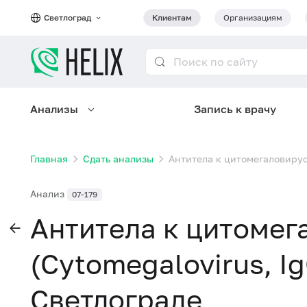
Светлоград
Клиентам
Организациям
Анализы
Запись к врачу
Главная
Сдать анализы
Антитела к цитомегаловирусу
Анализ
07-179
Антитела к цитомег
(Cytomegalovirus, I
Светлограде