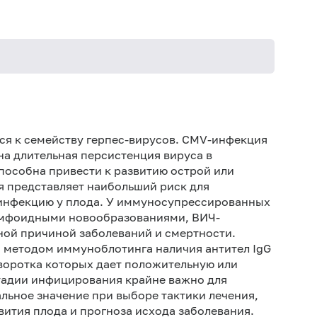
Не 
не
тся к семейству герпес-вирусов. CMV-инфекция
Не 
на длительная персистенция вируса в
пособна привести к развитию острой или
 представляет наибольший риск для
нфекцию у плода. У иммуносупрессированных
лимфоидными новообразованиями, ВИЧ-
ой причиной заболеваний и смертности.
 методом иммуноблотинга наличия антител IgG
воротка которых дает положительную или
тадии инфицирования крайне важно для
ьное значение при выборе тактики лечения,
ития плода и прогноза исхода заболевания.