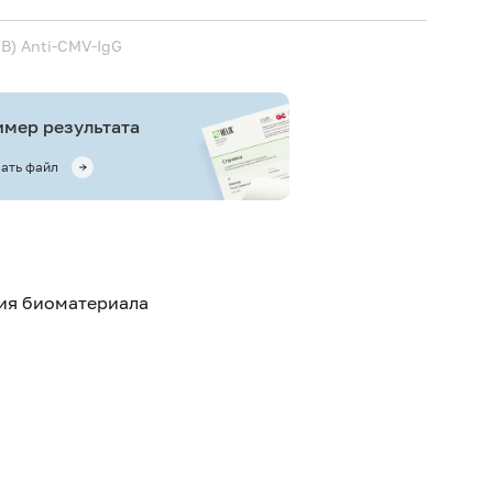
МВ)
Anti-CMV-IgG
мер результата
ать файл
тия биоматериала