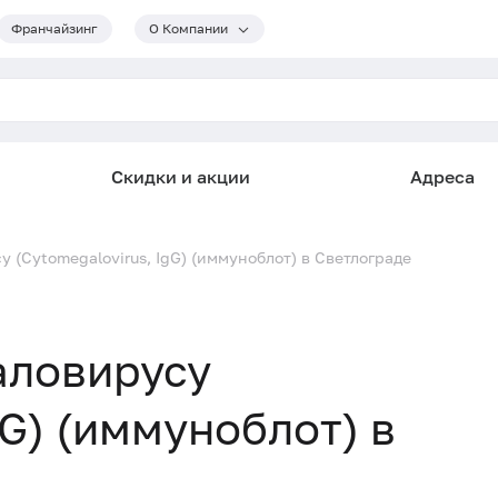
Франчайзинг
О Компании
Скидки и акции
Адреса
 (Cytomegalovirus, IgG) (иммуноблот) в Светлограде
аловирусу
gG) (иммуноблот) в