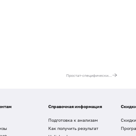
Простат-специфический антиген общий (ПСА общий)
ентам
Справочная информация
Скидки
Подготовка к анализам
Скидки
изы
Как получить результат
Програ