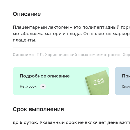
Описание
Плацентарный лактоген – это полипептидный гор
метаболизма матери и плода. Он является марке
плаценты.
Синонимы
ПЛ, Хорионический соматомаммотропин, Х
Подробное описание
При
Helixbook
Скач
Срок выполнения
до 9 суток. Указанный срок не включает день взя