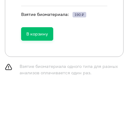
ить физическое и эмоциональное перенапряжение в теч
Взятие биоматериала:
190 ₽
В корзину
Взятие биоматериала одного типа для разных
анализов оплачивается один раз.