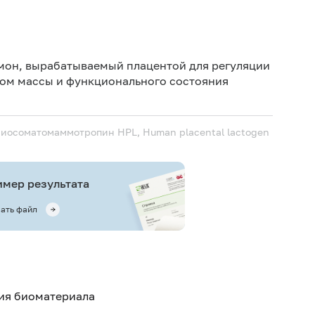
Исключ
мон, вырабатываемый плацентой для регуляции
ром массы и функционального состояния
ориосоматомаммотропин
HPL, Human placental lactogen
мер результата
ать файл
тия биоматериала