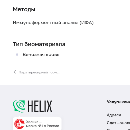
Методы
Иммуноферментный анализ (ИФА)
Тип биоматериала
Венозная кровь
Паратиреоидный гормон, интактный
Услуги кли
Адреса
Сдать анал