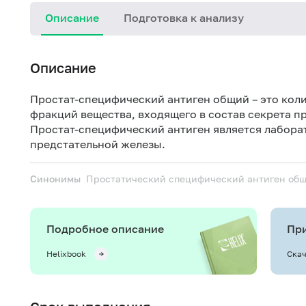
Описание
Подготовка к анализу
Описание
Простат-специфический антиген общий – это кол
фракций вещества, входящего в состав секрета п
Простат-специфический антиген является лабор
предстательной железы.
Синонимы
Простатический специфический антиген об
Подробное описание
При
Helixbook
Скач