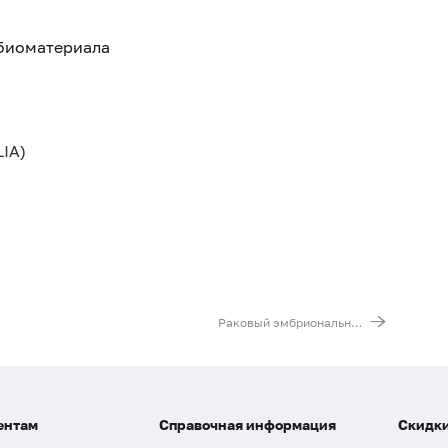
 биоматериала
IA)
Раковый эмбриональный антиген (РЭА)
ентам
Справочная информация
Скидки