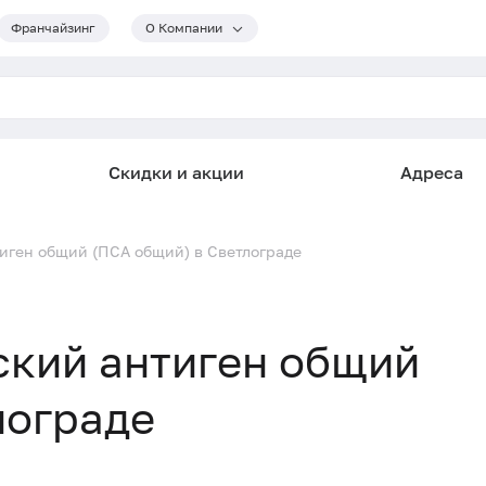
Франчайзинг
О Компании
Скидки и акции
Адреса
иген общий (ПСА общий) в Светлограде
ский антиген общий
лограде