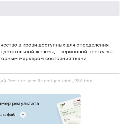
Иск
У п
ичество в крови доступных для определения
про
редстательной железы, – сериновой протеазы.
аторным маркером состояния ткани
Ис
ис
Не 
щий
Prostate-specific antigen total, PSA total
Ис
(по
мер результата
ать файл