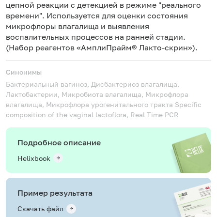
цепной реакции с детекцией в режиме "реального
времени". Используется для оценки состояния
микрофлоры влагалища и выявления
воспалительных процессов на ранней стадии.
(Набор реагентов «АмплиПрайм® Лакто-скрин»).
Синонимы
Бактериальный вагиноз, Дисбактериоз влагалища,
Лактобактерии, Микробиота влагалища, Микрофлора
влагалища, Микрофлора урогенитального тракта
Specific
composition of the vaginal lactoflora, Real Time PCR
Подробное описание
Helixbook
Пример результата
Скачать файл