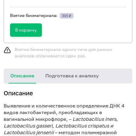
Взятие биоматериала:
315 ₽
В корзину
Взятие биоматериала одного типа для разных
анализов оплачивается один раз.
Описание
Подготовка к анализу
Ж
Описание
р
ч
Выявление и количественное определение ДНК 4
видов лактобактерий, преобладающих в
вагинальной микрофлоре, –
Lactobacillus iners,
Lactobacillus gasseri, Lactobacillus crispatus и
Lactobacillus jensenii
– методом полимеразной