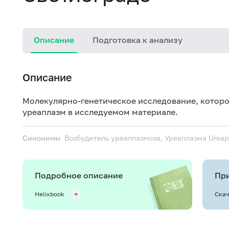
Описание
Подготовка к анализу
Описание
Молекулярно-генетическое исследование, которо
уреаплазм в исследуемом материале.
Синонимы
Возбудитель уреаплазмоза, Уреаплазма
Ureap
Подробное описание
При
Helixbook
Скач