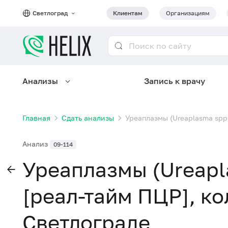
Светлоград
Клиентам
Организациям
Анализы
Запись к врачу
Главная
Сдать анализы
Уреаплазмы (Ureaplasma spp
Анализ
09-114
Уреаплазмы (Ureapl
[реал-тайм ПЦР], к
Светлограде