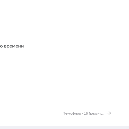
го времени
Фемофлор - 16 [реал-тайм ПЦР]