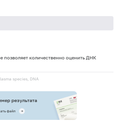
Сб
Же
е позволяет количественно оценить ДНК
рек
Иск
lasma species, DNA
Муж
Муж
час
мер результата
ать файл