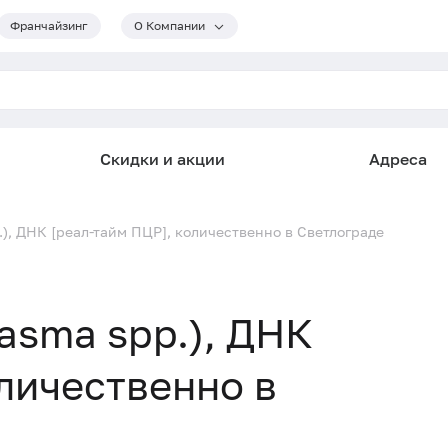
Франчайзинг
О Компании
Скидки и акции
Адреса
.), ДНК [реал-тайм ПЦР], количественно в Светлограде
asma spp.), ДНК
оличественно в