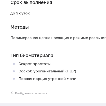
Срок выполнения
до 3 суток
Методы
Полимеразная цепная реакция в режиме реально
Тип биоматериала
Секрет простаты
Соскоб урогенитальный (ПЦР)
Первая порция утренней мочи
Возбудитель сифилиса (Treponema pallidum), ДНК [реал-тайм ПЦР]