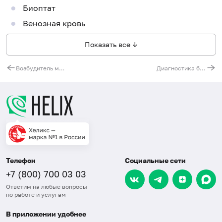
Биоптат
Венозная кровь
Показать все ↓
Возбудитель микоплазмоза (Mycoplasma hominis), ДНК [реал-тайм ПЦР], количественно
Диагностика бактериального вагиноза, ДНК количественно [реал-тайм ПЦР]
Телефон
Социальные сети
+7 (800) 700 03 03
Ответим на любые вопросы
по работе и услугам
В приложении удобнее