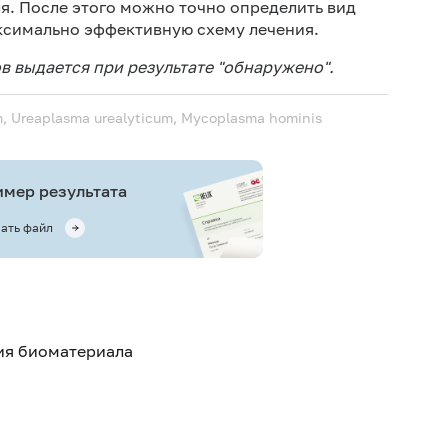
. После этого можно точно определить вид
ксимально эффективную схему лечения.
 выдается при результате "обнаружено".
, Ureaplasma urealyticum, Mycoplasma hominis
мер результата
ать файл
тия биоматериала