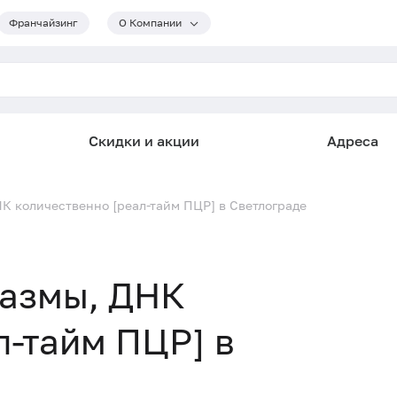
Франчайзинг
О Компании
Скидки и акции
Адреса
К количественно [реал-тайм ПЦР] в Светлограде
азмы, ДНК
л-тайм ПЦР] в