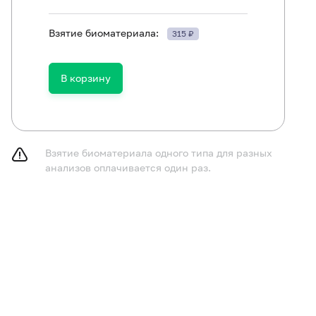
Взятие биоматериала:
315 ₽
В корзину
ам исследование (процедуру взятия урогенитального м
ндуется производить до менструации или через 2-3 дня
Взятие биоматериала одного типа для разных
анализов оплачивается один раз.