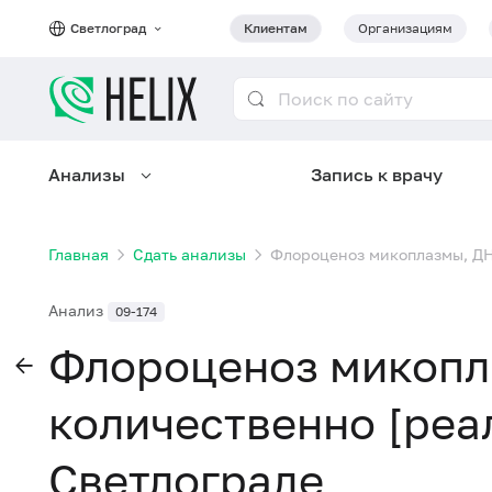
Светлоград
Клиентам
Организациям
Анализы
Запись к врачу
Главная
Сдать анализы
Флороценоз микоплазмы, ДН
Анализ
09-174
Флороценоз микопл
количественно [реа
Светлограде