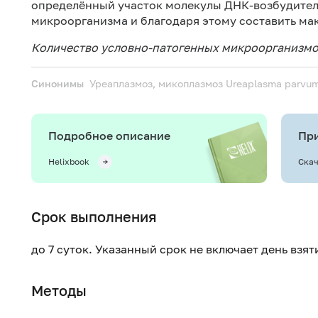
определённый участок молекулы ДНК-возбудителя
микроорганизма и благодаря этому составить ма
Количество условно-патогенных микроорганизмов
Синонимы
Уреаплазмоз, микоплазмоз
Ureaplasma parvum
Подробное описание
При
Helixbook
Скач
Срок выполнения
до 7 суток. Указанный срок не включает день взя
Методы