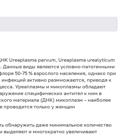
Женщин
рекоме
НК Ureaplasma parvum, Ureaplasma urealyticum
е. Данные виды являются условно-патогенными
лоре 50-75 % взрослого населения, однако при
 инфекций активно размножаются, приводя к
оцесса. Уреаплазмы и микоплазмы обладают
аружение специфических антител к ним в
ского материала (ДНК) микоплазм – наиболее
е проводится только у женщин
ть обнаружить даже минимальное количество
и выделяют и многократно увеличивают