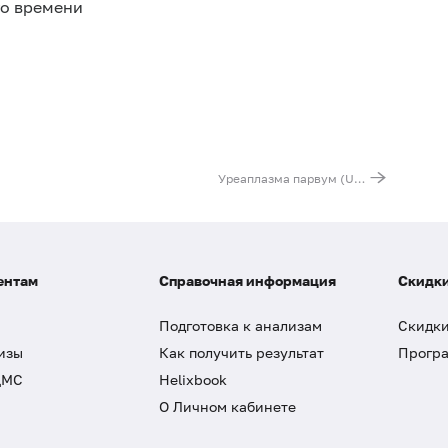
го времени
Уреаплазма парвум (Ureaplasma parvum), ДНК [реал-тайм ПЦР],количественно
ентам
Справочная информация
Скидки
Подготовка к анализам
Скидки
изы
Как получить результат
Програ
ДМС
Helixbook
О Личном кабинете