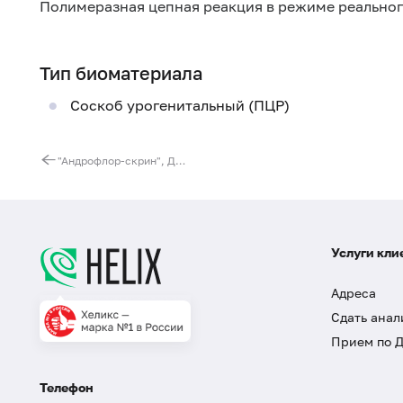
Полимеразная цепная реакция в режиме реально
Тип биоматериала
Соскоб урогенитальный (ПЦР)
"Андрофлор-скрин", ДНК количественно [реал-тайм ПЦР]
Услуги кли
Адреса
Сдать анал
Прием по 
Телефон