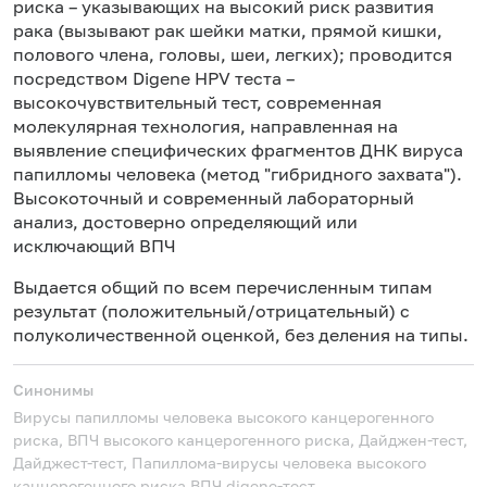
риска – указывающих на высокий риск развития
рака (вызывают рак шейки матки, прямой кишки,
полового члена, головы, шеи, легких); проводится
посредством Digene HPV теста –
высокочувствительный тест, современная
молекулярная технология, направленная на
выявление специфических фрагментов ДНК вируса
папилломы человека (метод "гибридного захвата").
Высокоточный и современный лабораторный
анализ, достоверно определяющий или
исключающий ВПЧ
Выдается общий по всем перечисленным типам
результат (положительный/отрицательный) с
полуколичественной оценкой, без деления на типы.
Синонимы
Вирусы папилломы человека высокого канцерогенного
риска, ВПЧ высокого канцерогенного риска, Дайджен-тест,
Дайджест-тест, Папиллома-вирусы человека высокого
канцерогенного риска
ВПЧ digene-тест