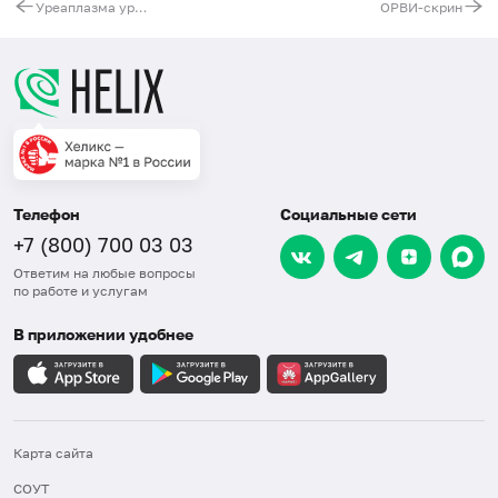
Уреаплазма уреалитикум (Ureaplasma urealyticum), ДНК [реал-тайм ПЦР], количественно
ОРВИ-скрин
Телефон
Социальные сети
+7 (800) 700 03 03
Ответим на любые вопросы
по работе и услугам
В приложении удобнее
Карта сайта
СОУТ