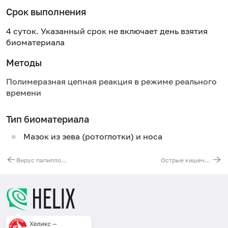
Срок выполнения
4 суток. Указанный срок не включает день взятия
биоматериала
Методы
Полимеразная цепная реакция в режиме реального
времени
Тип биоматериала
Мазок из зева (ротоглотки) и носа
Вирус папилломы человека (Human Papillomavirus) высокого канцерогенного риска (16, 18, 31, 33, 35, 39, 45, 51, 52, 56, 58, 59, 68), Digene-тест
Острые кишечные инфекции (Rotavirus A, Norovirus II, Astrovirus)