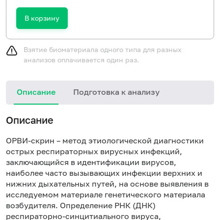
В корзину
Взятие биоматериала одного типа для разных
анализов оплачивается один раз.
Описание
Подготовка к анализу
З
Описание
у
п
ОРВИ-скрин – метод этиологической диагностики
р
острых респираторных вирусных инфекций,
н
заключающийся в идентификации вирусов,
н
наиболее часто вызывающих инфекции верхних и
с
нижних дыхательных путей, на основе выявления в
исследуемом материале генетического материала
возбудителя. Определение РНК (ДНК)
респираторно-синцитиального вируса,