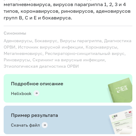
метапневмовируса, вирусов парагриппа 1, 2, 3 и 4
типов, коронавирусов, риновирусов, аденовирусов
групп B, C и E и бокавируса.
Синонимы
Аденовирусы, Бокавирус, Вирусы парагриппа, Диагностика
ОРВИ, Источник вирусной инфекции, Коронавирусы,
Метапневмовирус, Респираторно-синцитиальный вирус,
Риновирусы, Скрининг на вирусные инфекции,
Этиологическая диагностика ОРВИ
Подробное описание
Helixbook
Пример результата
Скачать файл