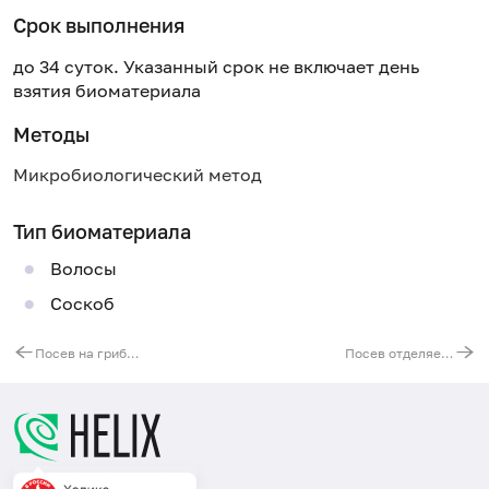
Срок выполнения
до 34 суток. Указанный срок не включает день
взятия биоматериала
Методы
Микробиологический метод
Тип биоматериала
Волосы
Соскоб
Посев на грибы родов Candida, Aspergillus, Cryptococcus с подбором антимикотических препаратов для кандиды (Candida spp.) (мазки различных локализаций)
Посев отделяемого раны на аэробную и факультативно-анаэробную флору