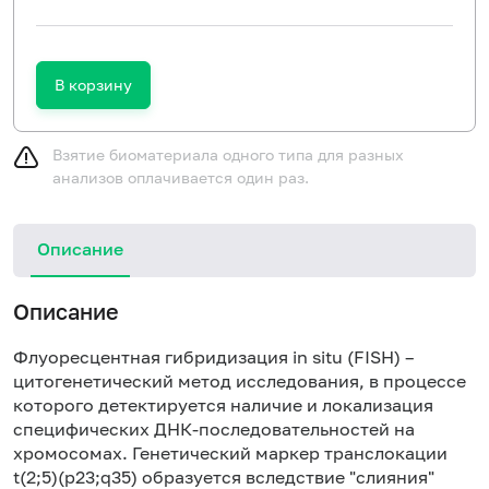
В корзину
Взятие биоматериала одного типа для разных
анализов оплачивается один раз.
Описание
Описание
Флуоресцентная гибридизация in situ (FISH) –
цитогенетический метод исследования, в процессе
которого детектируется наличие и локализация
специфических ДНК-последовательностей на
хромосомах. Генетический маркер транслокации
t(2;5)(p23;q35) образуется вследствие "слияния"