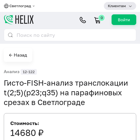
Светлоград
Клиентам
0
Войти
← Назад
Анализ
12-122
Гисто-FISH-анализ транслокации
t(2;5)(p23;q35) на парафиновых
срезах в Светлограде
Стоимость:
14680 ₽