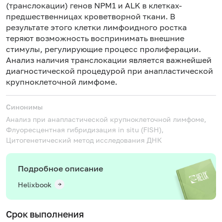
(транслокации) генов NPM1 и ALK в клетках-
предшественницах кроветворной ткани. В
результате этого клетки лимфоидного ростка
теряют возможность воспринимать внешние
стимулы, регулирующие процесс пролиферации.
Анализ наличия транслокации является важнейшей
диагностической процедурой при анапластической
крупноклеточной лимфоме.
Синонимы
Анализ при анапластической крупноклеточной лимфоме,
Флуоресцентная гибридизация in situ (FISH),
Цитогенетический метод исследования ДНК
Подробное описание
Helixbook
Срок выполнения