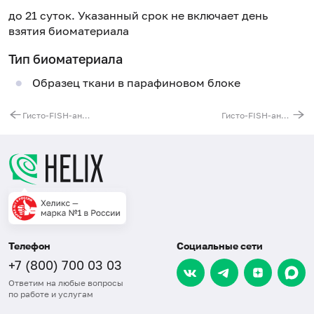
до 21 суток. Указанный срок не включает день
взятия биоматериала
Тип биоматериала
Образец ткани в парафиновом блоке
Гисто-FISH-анализ перестроек гена BCL-6 на парафиновых срезах
Гисто-FISH-анализ t(11;14)(q13;q32) на парафиновых срезах
Телефон
Социальные сети
+7 (800) 700 03 03
Ответим на любые вопросы
по работе и услугам