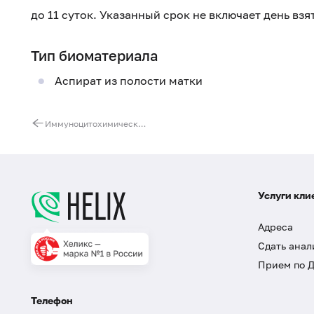
до 11 суток. Указанный срок не включает день вз
Тип биоматериала
Аспират из полости матки
Иммуноцитохимическое исследование материала (1 маркер) (кроме PTEN)
Услуги кли
Адреса
Сдать анал
Прием по 
Телефон