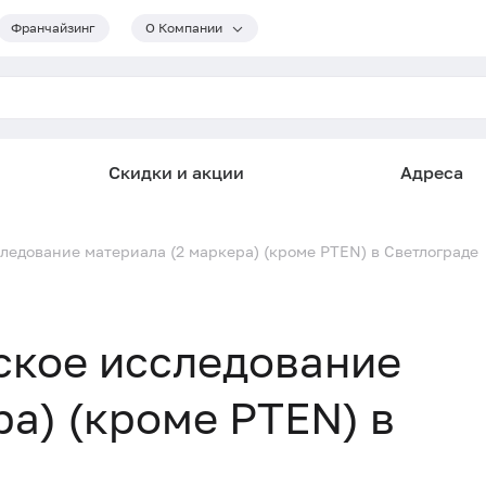
Франчайзинг
О Компании
Скидки и акции
Адреса
едование материала (2 маркера) (кроме PTEN) в Светлограде
кое исследование
ра) (кроме PTEN) в