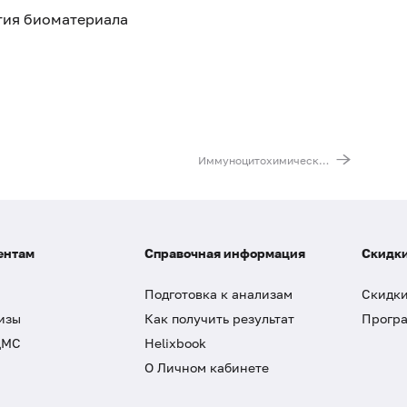
ятия биоматериала
Иммуноцитохимическое исследование материала (3 маркера) (кроме PTEN)
ентам
Справочная информация
Скидки
Подготовка к анализам
Скидки
изы
Как получить результат
Програ
ДМС
Helixbook
О Личном кабинете