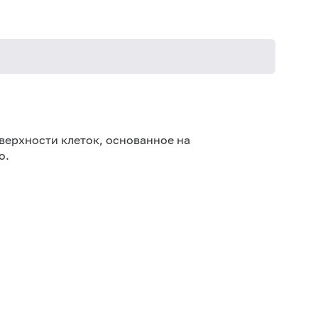
Ис
лек
верхности клеток, основанное на
ис
о.
Же
про
Ис
Ис
за
Не
ук