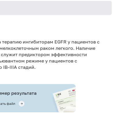
а терапию ингибиторам EGFR у пациентов с
мелкоклеточным раком легкого. Наличие
FR служит предиктором эффективности
ъювантном режиме у пациентов с
IB-IIIA стадий.
мер результата
ать файл