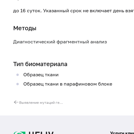
до 16 суток. Указанный срок не включает день вз
Методы
Диагностический фрагментный анализ
Тип биоматериала
Образец ткани
Образец ткани в парафиновом блоке
Выявление мутаций гена NRAS в тканях опухолей
Услуги кли