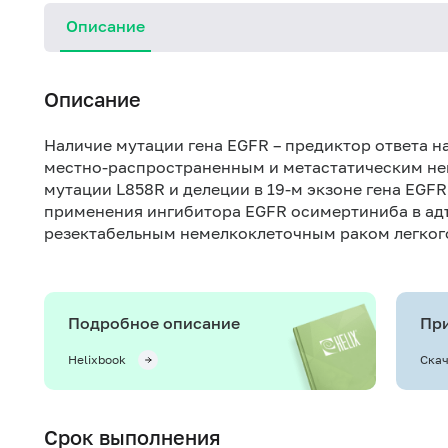
Описание
Описание
Наличие мутации гена EGFR – предиктор ответа н
местно-распространенным и метастатическим не
мутации L858R и делеции в 19-м экзоне гена EG
применения ингибитора EGFR осимертиниба в ад
резектабельным немелкоклеточным раком легкого 
Подробное описание
При
Helixbook
Скач
Срок выполнения