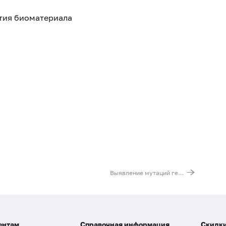
ятия биоматериала
Выявление мутаций гена BRAF в тканях опухолей
ентам
Справочная информация
Скидки