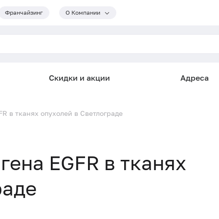
Франчайзинг
О Компании
Скидки и акции
Адреса
R в тканях опухолей в Светлограде
гена EGFR в тканях
раде