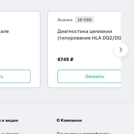
Анализ
18-086
кале
Диагностика целиакии
(типирование HLA DQ2/DQ8)
6745 ₽
ть
Заказать
 и акции
О Компании
 и акции
Лицензии и сертификаты