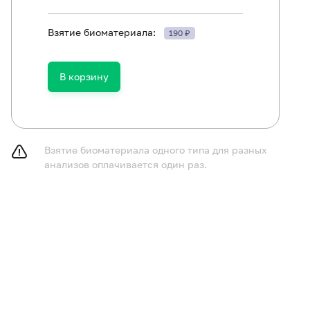
Взятие биоматериала:
190 ₽
омендуется не придерживаться безглютеновой диеты в 
В корзину
курить в течение 30 минут до исследования.
Взятие биоматериала одного типа для разных
анализов оплачивается один раз.