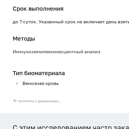
Срок выполнения
до 7 суток. Указанный срок не включает день взя
Методы
Иммунохемилюминесцентный анализ
Тип биоматериала
Венозная кровь
Антитела к дезаминированным пептидам глиадина, IgA
С этим исследованием часто зак