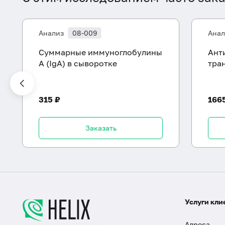
Анализ
08-009
Анал
Суммарные иммуноглобулины
Ант
A (IgA) в сыворотке
тра
315 ₽
166
Заказать
Услуги кли
Адреса