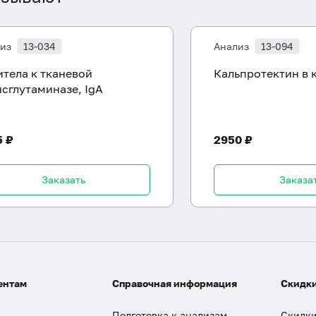
из
13-034
Анализ
13-094
итела к тканевой
Кальпротектин в 
нсглутаминазе, IgA
5 ₽
2950 ₽
Заказать
Заказа
ентам
Справочная информация
Скидки
Подготовка к анализам
Скидки