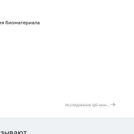
тия биоматериала
Исследование IgG-иммунных комплексов методом связывания с C1q (С1q-IgG)
азывают