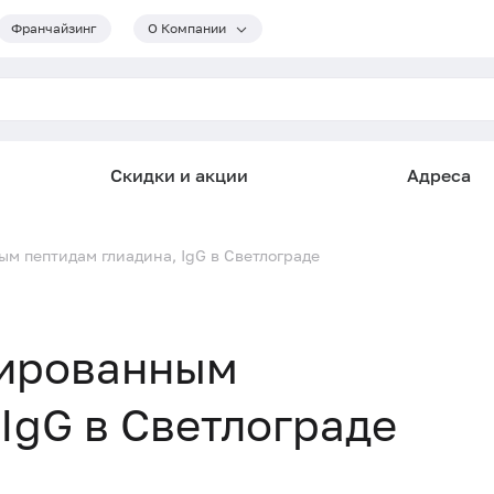
Франчайзинг
О Компании
Скидки и акции
Адреса
м пептидам глиадина, IgG в Светлограде
нированным
IgG в Светлограде