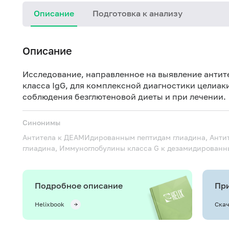
Описание
Подготовка к анализу
Описание
Исследование, направленное на выявление антит
класса IgG, для комплексной диагностики целиак
соблюдения безглютеновой диеты и при лечении.
Синонимы
Антитела к ДЕАМИдированным пептидам глиадина, Антит
глиадина, Иммуноглобулины класса G к дезамидированн
Подробное описание
При
Helixbook
Скач