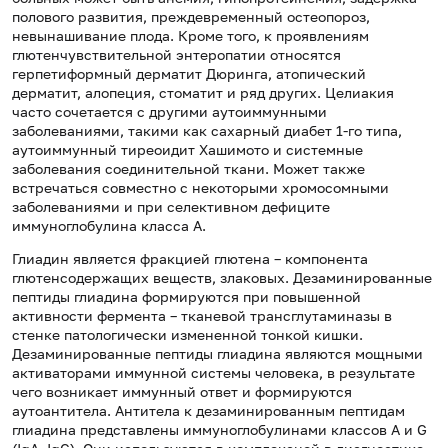
полового развития, преждевременный остеопороз,
невынашивание плода. Кроме того, к проявлениям
глютенчувствительной энтеропатии относятся
герпетиформный дерматит Дюринга, атопический
дерматит, алопеция, стоматит и ряд других. Целиакия
часто сочетается с другими аутоиммунными
заболеваниями, такими как сахарный диабет 1-го типа,
аутоиммунный тиреоидит Хашимото и системные
заболевания соединительной ткани. Может также
встречаться совместно с некоторыми хромосомными
заболеваниями и при селективном дефиците
иммуноглобулина класса А.
Глиадин является фракцией глютена – компонента
глютенсодержащих веществ, злаковых. Дезаминированные
пептиды глиадина формируются при повышенной
активности фермента – тканевой трансглутаминазы в
стенке патологически измененной тонкой кишки.
Дезаминированные пептиды глиадина являются мощными
активаторами иммунной системы человека, в результате
чего возникает иммунный ответ и формируются
аутоантитела. Антитела к дезаминированным пептидам
глиадина представлены иммуноглобулинами классов A и G