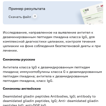
Пример результата
Скачать файл
Исследование, направленное на выявление антител к
дезаминированным пептидам глиадина класса IgG, для
комплексной диагностики целиакии, контроля течения
целиакии на фоне соблюдения безглютеновой диеты и при
лечении.
Синонимы русские
Антитела класса IgG к дезамидированным пептидам
глиадина; иммуноглобулины класса G к дезамидированным
пептидам глиадина; антитела к дезамидированным
пептидам глиадина, класс IgG.
Синонимы
английские
Deamidated gliadin peptides Antibodies, IgG; antibody to
deamidated gliadin peptides, IgG; Anti- deamidated gliadin
peptides IgG; anti-DGP IgG.