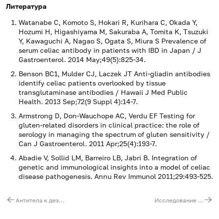
Литература
Watanabe C, Komoto S, Hokari R, Kurihara C, Okada Y,
Hozumi H, Higashiyama M, Sakuraba A, Tomita K, Tsuzuki
Y, Kawaguchi A, Nagao S, Ogata S, Miura S Prevalence of
serum celiac antibody in patients with IBD in Japan / J
Gastroenterol. 2014 May;49(5):825-34.
Benson BC1, Mulder CJ, Laczek JT Anti-gliadin antibodies
identify celiac patients overlooked by tissue
transglutaminase antibodies / Hawaii J Med Public
Health. 2013 Sep;72(9 Suppl 4):14-7.
Armstrong D, Don-Wauchope AC, Verdu EF Testing for
gluten-related disorders in clinical practice: the role of
serology in managing the spectrum of gluten sensitivity /
Can J Gastroenterol. 2011 Apr;25(4):193-7.
Abadie V, Sollid LM, Barreiro LB, Jabri B. Integration of
genetic and immunological insights into a model of celiac
disease pathogenesis. Annu Rev Immunol 2011;29:493-525.
Антитела к дезаминированным пептидам глиадина, IgA
Исследование IgG-иммунных комплексов методом связывания с C1q (С1q-IgG)