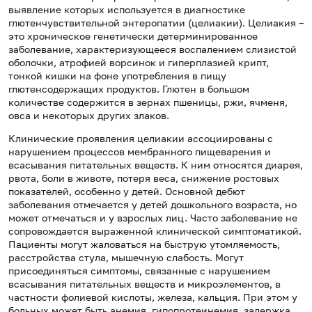
выявление которых используется в диагностике
глютенчувствительной энтеропатии (целиакии). Целиакия –
это хроническое генетически детерминированное
заболевание, характеризующееся воспалением слизистой
оболочки, атрофией ворсинок и гиперплазией крипт,
тонкой кишки на фоне употребления в пищу
глютенсодержащих продуктов. Глютен в большом
количестве содержится в зернах пшеницы, ржи, ячменя,
овса и некоторых других злаков.
Клинические проявления целиакии ассоциированы с
нарушением процессов мембранного пищеварения и
всасывания питательных веществ. К ним относятся диарея,
рвота, боли в животе, потеря веса, снижение ростовых
показателей, особенно у детей. Основной дебют
заболевания отмечается у детей дошкольного возраста, но
может отмечаться и у взрослых лиц. Часто заболевание не
сопровождается выраженной клинической симптоматикой.
Пациенты могут жаловаться на быструю утомляемость,
расстройства стула, мышечную слабость. Могут
присоединяться симптомы, связанные с нарушением
всасывания питательных веществ и микроэлементов, в
частности фолиевой кислоты, железа, кальция. При этом у
больных может быть анемия, гипопротеинемия, задержка