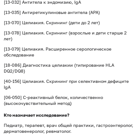
[13-032] Антитела к эндомизию, IgA
[13-035] Антиретикулиновые антитела (APA)
[13-070] Целиакия. Скрининг (дети до 2 лет)
[13-078]
Целиакия. Скрининг (взрослые и дети старше 2
лет)
[13-079] Целиакия. Расширенное серологическое
обследование
[18-086] Диагностика целиакии (типирование HLA
DQ2/DQ8)
[40-156]
Целиакия. Скрининг при селективном дефиците
IgA
[06-050] С-реактивный белок, количественно
(высокочувствительный метод)
Кто назначает исследование?
Педиатр, терапевт, врач общей практики, гастроэнтеролог,
дерматовенеролог, ревматолог.