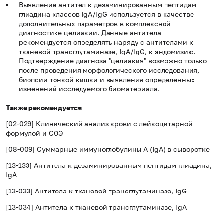
Выявление антител к дезаминированным пептидам
глиадина классов IgA/IgG используется в качестве
дополнительных параметров в комплексной
диагностике целиакии. Данные антитела
рекомендуется определять наряду с антителами к
тканевой трансглутаминазе, IgA/IgG, к эндомизию.
Подтверждение диагноза "целиакия" возможно только
после проведения морфологического исследования,
биопсии тонкой кишки и выявления определенных
изменений исследуемого биоматериала.
Также рекомендуется
[02-029] Клинический анализ крови с лейкоцитарной
формулой и СОЭ
[08-009] Суммарные иммуноглобулины A (IgA) в сыворотке
[13-133] Антитела к дезаминированным пептидам глиадина,
IgA
[13-033] Антитела к тканевой трансглутаминазе, IgG
[13-034] Антитела к тканевой трансглутаминазе, IgA