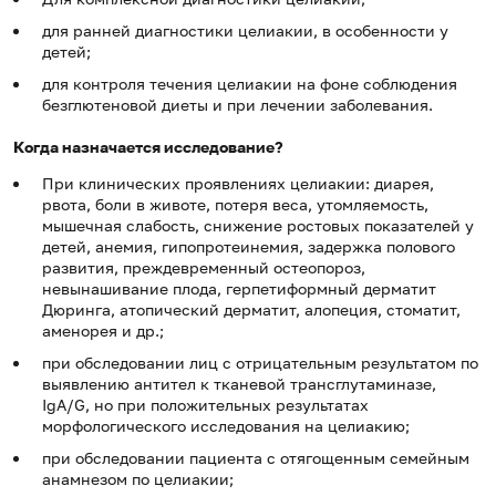
для ранней диагностики целиакии, в особенности у
детей;
для контроля течения целиакии на фоне соблюдения
безглютеновой диеты и при лечении заболевания.
Когда назначается исследование?
При клинических проявлениях целиакии: диарея,
рвота, боли в животе, потеря веса, утомляемость,
мышечная слабость, снижение ростовых показателей у
детей, анемия, гипопротеинемия, задержка полового
развития, преждевременный остеопороз,
невынашивание плода, герпетиформный дерматит
Дюринга, атопический дерматит, алопеция, стоматит,
аменорея и др.;
при обследовании лиц с отрицательным результатом по
выявлению антител к тканевой трансглутаминазе,
IgA/G, но при положительных результатах
морфологического исследования на целиакию;
при обследовании пациента с отягощенным семейным
анамнезом по целиакии;