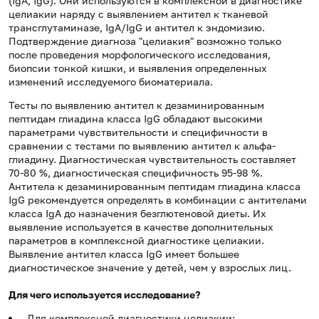
(IgA, IgG). Они используются в комплексной в диагностике
целиакии наряду с выявлением антител к тканевой
трансглутаминазе, IgA/IgG и антител к эндомизию.
Подтверждение диагноза "целиакия" возможно только
после проведения морфологического исследования,
биопсии тонкой кишки, и выявления определенных
изменений исследуемого биоматериала.
Тесты по выявлению антител к дезаминированным
пептидам глиадина класса IgG обладают высокими
параметрами чувствительности и специфичности в
сравнении с тестами по выявлению антител к альфа-
глиадину. Диагностическая чувствительность составляет
70-80 %, диагностическая специфичность 95-98 %.
Антитела к дезаминированным пептидам глиадина класса
IgG рекомендуется определять в комбинации с антителами
класса IgA до назначения безглютеновой диеты. Их
выявление используется в качестве дополнительных
параметров в комплексной диагностике целиакии.
Выявление антител класса IgG имеет большее
диагностическое значение у детей, чем у взрослых лиц.
Для чего используется исследование?
Для комплексной диагностики целиакии;