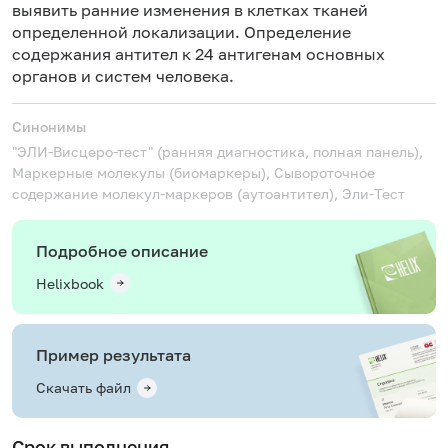
н
выявить ранние изменения в клетках тканей
определенной локализации. Определение
содержания антител к 24 антигенам основных
органов и систем человека.
Синонимы
"ЭЛИ-Висцеро-тест" (ранняя диагностика, полная панель),
Маркерные молекулы (биомаркеры), Сывороточное
содержание молекул-маркеров (аутоантител), Эли-Тест
Подробное описание
Helixbook
Пример результата
Скачать файл
Срок выполнения