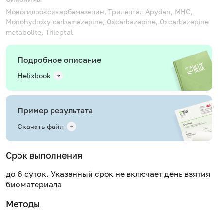
Моногидроксикарбамазепин, Трилептал
Apydan, MHC,
Monohydroxy carbamazepine, Oxcarbazepine, Oxcarbazepine
metabolite, Trileptal
Подробное описание
Helixbook
Пример результата
Скачать файл
Срок выполнения
до 6 суток. Указанный срок не включает день взятия
биоматериала
Методы