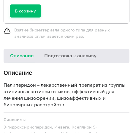
В корзину
Взятие биоматериала одного типа для разных
анализов оплачивается один раз.
Описание
Подготовка к анализу
Описание
Палиперидон – лекарственный препарат из группы
атипичных антипсихотиков, эффективный для
лечения
шизофрении
, шизоаффективных и
биполярных расстройств.
Синонимы
9-гидроксирисперидон, Инвега, Ксеплион
9-