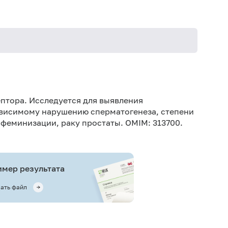
птора. Исследуется для выявления
висимому нарушению сперматогенеза, степени
феминизации, раку простаты. OMIM: 313700.
мер результата
ать файл