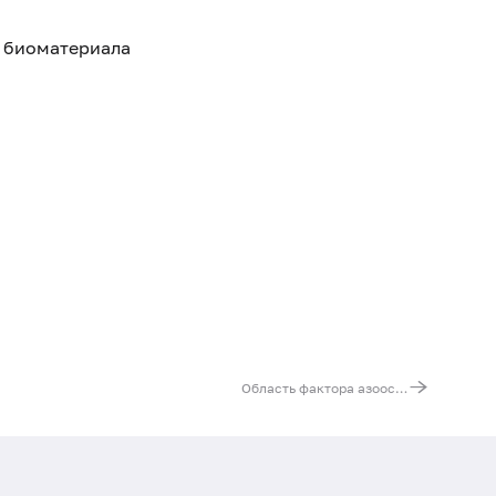
я биоматериала
Область фактора азооспермии (Locus AFR). Выявление мутации del AZFa, AZFb, AZFc (множественные изменения в регуляции синтеза и структуре белков)