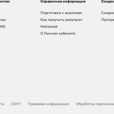
ентам
Справочная информация
Скидки
Подготовка к анализам
Скидки
изы
Как получить результат
Програ
ДМС
Helixbook
О Личном кабинете
йта
СОУТ
Правовая информация
Обработка персонал