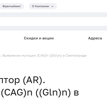
Франчайзинг
О Компании
Скидки и акции
Адреса
. Выявление мутации (CAG)n ((Gln)n) в Светлограде
тор (AR).
CAG)n ((Gln)n) в