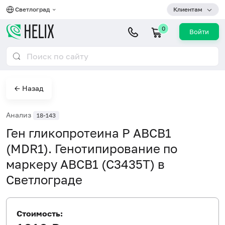
Светлоград
Клиентам
0
Войти
← Назад
Анализ
18-143
Ген гликопротеина P ABCB1
(MDR1). Генотипирование по
маркеру ABCB1 (С3435Т) в
Светлограде
Стоимость: