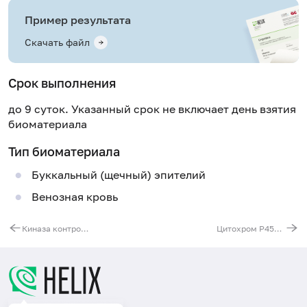
Пример результата
Скачать файл
Срок выполнения
до 9 суток. Указанный срок не включает день взятия
биоматериала
Тип биоматериала
Буккальный (щечный) эпителий
Венозная кровь
Киназа контрольной точки 2 (CHEK2). Выявление мутации 1100delC и IVS2+1G>A
Цитохром P450 2C19. Генотипирование по маркеру CYP2C19 (G636A; *3)