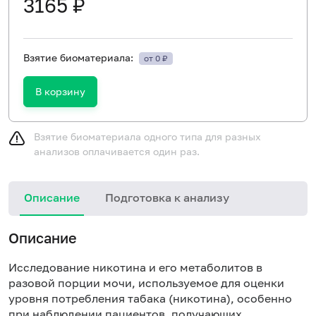
3165 ₽
Взятие биоматериала:
от 0 ₽
В корзину
Взятие биоматериала одного типа для разных
анализов оплачивается один раз.
Описание
Подготовка к анализу
С
Описание
Исследование никотина и его метаболитов в
разовой порции мочи, используемое для оценки
уровня потребления табака (никотина), особенно
при наблюдении пациентов, получающих