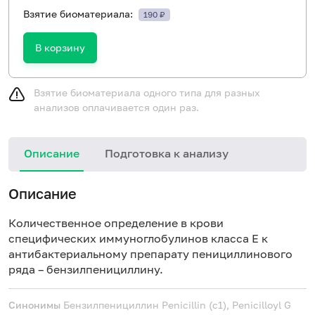
Взятие биоматериала:
190 ₽
В корзину
Взятие биоматериала одного типа для разных
анализов оплачивается один раз.
Описание
Подготовка к анализу
Н
Описание
Количественное определение в крови
специфических иммуноглобулинов класса E к
антибактериальному препарату пенициллинового
ряда – бензилпенициллину.
Синонимы
Бензилпенициллин
Penicillin (с1), Penicilloyl G