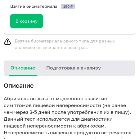
Взятие биоматериала:
190 ₽
В корзину
Взятие биоматериала одного типа для разных
анализов оплачивается один раз.
Описание
Подготовка к анализу
Н
Описание
Абрикосы вызывают медленное развитие
симптомов пищевой непереносимости (не ранее
чем через 3-5 дней после употребления их в пищу).
Данный тест используется для диагностики
пищевой непереносимости к абрикосам.
Непереносимость пищевых продуктов встречается