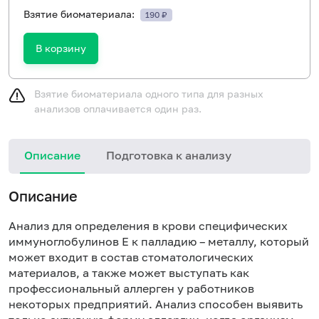
Взятие биоматериала:
190 ₽
В корзину
Взятие биоматериала одного типа для разных
анализов оплачивается один раз.
Описание
Подготовка к анализу
Н
Описание
Анализ для определения в крови специфических
иммуноглобулинов Е к палладию – металлу, который
может входит в состав стоматологических
материалов, а также может выступать как
профессиональный аллерген у работников
некоторых предприятий. Анализ способен выявить