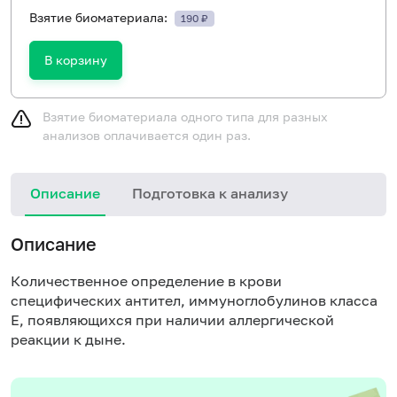
Взятие биоматериала:
190 ₽
В корзину
Взятие биоматериала одного типа для разных
анализов оплачивается один раз.
Описание
Подготовка к анализу
Н
Описание
Количественное определение в крови
специфических антител, иммуноглобулинов класса
E, появляющихся при наличии аллергической
реакции к дыне.