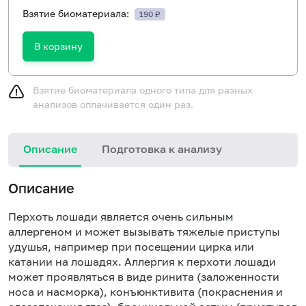
Взятие биоматериала:
190 ₽
В корзину
Взятие биоматериала одного типа для разных
анализов оплачивается один раз.
Описание
Подготовка к анализу
Н
Описание
Перхоть лошади является очень сильным
аллергеном и может вызывать тяжелые приступы
удушья, например при посещении цирка или
катании на лошадях. Аллергия к перхоти лошади
может проявляться в виде ринита (заложенности
носа и насморка), конъюнктивита (покраснения и