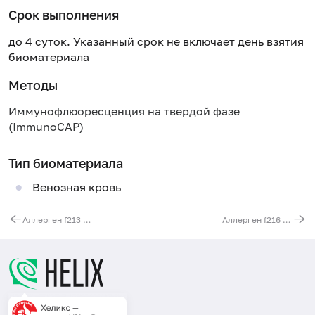
Срок выполнения
до 4 суток. Указанный срок не включает день взятия
биоматериала
Методы
Иммунофлюоресценция на твердой фазе
(ImmunoCAP)
Тип биоматериала
Венозная кровь
Аллерген f213 - мясо кролика, IgE (ImmunoCAP)
Аллерген f216 - капуста белокочанная, IgE (ImmunoCAP)