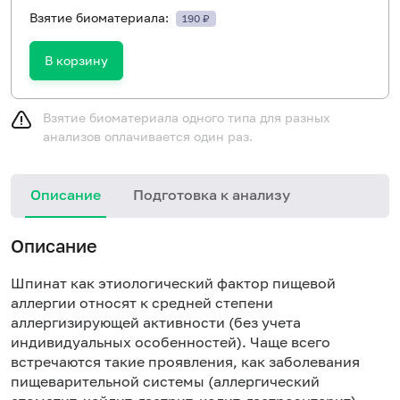
Взятие биоматериала:
190 ₽
В корзину
Взятие биоматериала одного типа для разных
анализов оплачивается один раз.
Описание
Подготовка к анализу
Н
Описание
Шпинат как этиологический фактор пищевой
аллергии относят к средней степени
аллергизирующей активности (без учета
индивидуальных особенностей). Чаще всего
встречаются такие проявления, как заболевания
пищеварительной системы (аллергический