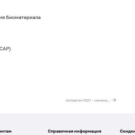
тия биоматериала
CAP)
Аллерген f227 - семена сахарной свёклы, IgE (ImmunoCAP)
ентам
Справочная информация
Скидки