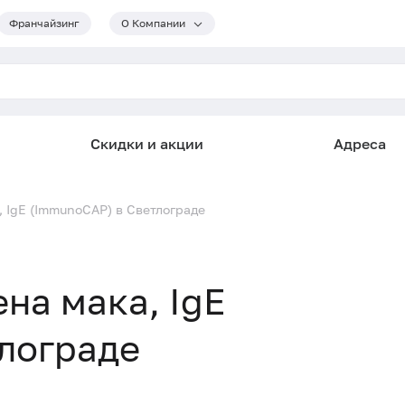
Франчайзинг
О Компании
Скидки и акции
Адреса
, IgE (ImmunoCAP) в Светлограде
ена мака, IgE
лограде