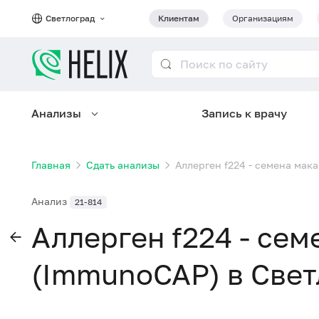
Светлоград
Клиентам
Организациям
Анализы
Запись к врачу
Главная
Сдать анализы
Аллерген f224 - семена мака
Анализ
21-814
Аллерген f224 - сем
(ImmunoCAP) в Свет