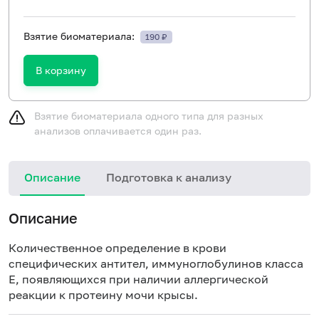
Взятие биоматериала:
190 ₽
В корзину
Взятие биоматериала одного типа для разных
анализов оплачивается один раз.
Описание
Подготовка к анализу
Н
Описание
Количественное определение в крови
специфических антител, иммуноглобулинов класса
E, появляющихся при наличии аллергической
реакции к протеину мочи крысы.