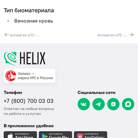
Тип биоматериала
Венозная кровь
Аллерген e73 - эпителий крысы, IgE (ImmunoCAP)
Аллерген e75 - протеины сыворотки крысы, IgE (ImmunoCAP)
Телефон
Социальные сети
+7 (800) 700 03 03
Ответим на любые вопросы
по работе и услугам
В приложении удобнее