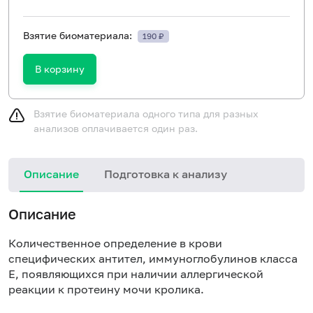
Взятие биоматериала:
190 ₽
В корзину
Взятие биоматериала одного типа для разных
анализов оплачивается один раз.
Описание
Подготовка к анализу
Н
Описание
Количественное определение в крови
специфических антител, иммуноглобулинов класса
E, появляющихся при наличии аллергической
реакции к протеину мочи кролика.