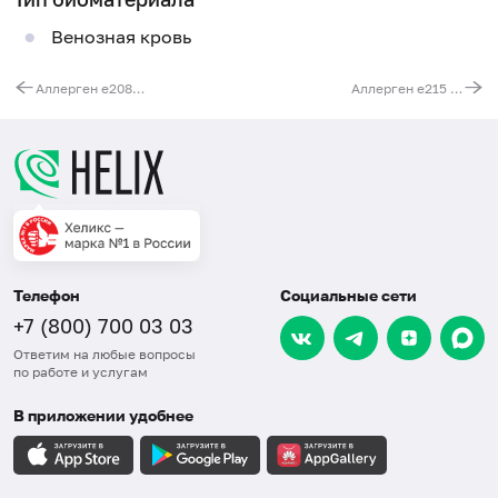
Венозная кровь
Аллерген e208 - эпителий шиншиллы, IgE (ImmunoCAP)
Аллерген e215 - перо голубя, IgE (ImmunoCAP)
Телефон
Социальные сети
+7 (800) 700 03 03
Ответим на любые вопросы
по работе и услугам
В приложении удобнее