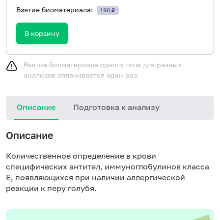
Взятие биоматериала:
190 ₽
В корзину
Взятие биоматериала одного типа для разных
анализов оплачивается один раз.
Описание
Подготовка к анализу
Н
Описание
Количественное определение в крови
специфических антител, иммуноглобулинов класса
E, появляющихся при наличии аллергической
реакции к перу голубя.