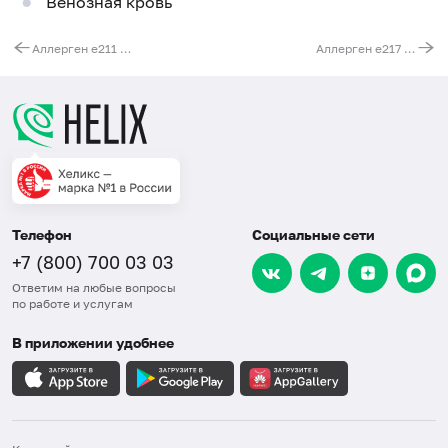
Венозная кровь
Аллерген e211 - протеины мочи кролика, IgE (ImmunoCAP)
Аллерген e217 - эпителий хорька, IgE (ImmunoCAP)
Телефон
Социальные сети
+7 (800) 700 03 03
Ответим на любые вопросы
по работе и услугам
В приложении удобнее