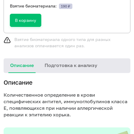
Взятие биоматериала:
190 ₽
В корзину
Взятие биоматериала одного типа для разных
анализов оплачивается один раз.
Описание
Подготовка к анализу
Н
Описание
Количественное определение в крови
специфических антител, иммуноглобулинов класса
E, появляющихся при наличии аллергической
реакции к эпителию хорька.