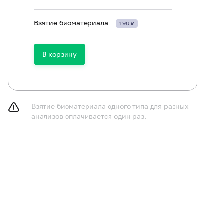
Взятие биоматериала:
190 ₽
В корзину
17-гидроксипрогестерон (17-ОПГ)
Глобулин, связывающий половые гормоны (ГСПГ)
Дегидроэпиандростеронсульфат (ДЭА-SO4)
Взятие биоматериала одного типа для разных
анализов оплачивается один раз.
Лютеинизирующий гормон (ЛГ)
Тироксин свободный (Т4 свободный)
Тестостерон
Тиреотропный гормон (ТТГ)
Фолликулостимулирующий гормон (ФСГ)
Эстрадиол
Пролактин