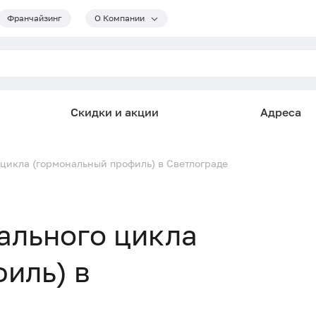
Франчайзинг
О Компании
Скидки и акции
Адреса
цикла (гормональный профиль) в Светлограде
ального цикла
иль) в