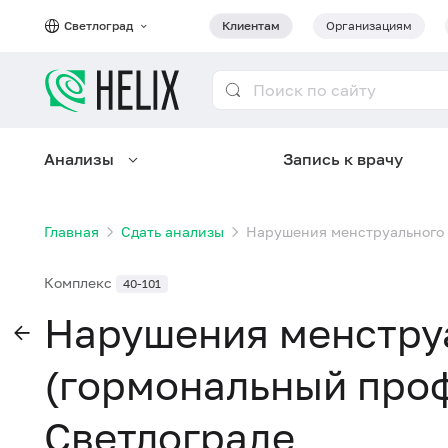
Светлоград
Клиентам
Организациям
Анализы
Запись к врачу
Главная
Сдать анализы
Нарушения менструального 
Комплекс
40-101
Нарушения менстру
(гормональный проф
Светлограде