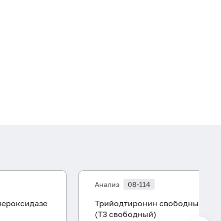
Индекс свободного тестостерона
Анализ
08-114
пероксидазе
Трийодтиронин свободный
(Т3 свободный)