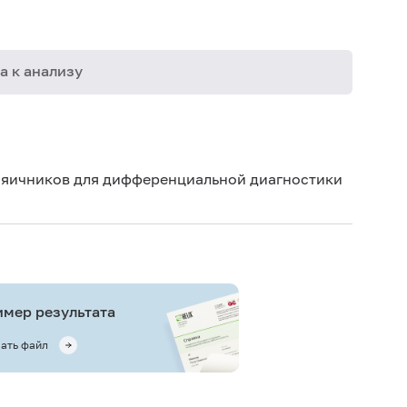
а к анализу
08-003
08-023
 яичников для дифференциальной диагностики
08-110
08-111
08-116
08-117
мер результата
08-118
08-119
ать файл
08-120
08-122