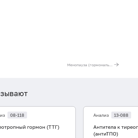
30-004
Менопауза (гормональный профиль)
азывают
из
08-118
Анализ
13-088
еотропный гормон (ТТГ)
Антитела к тирео
(антиТПО)