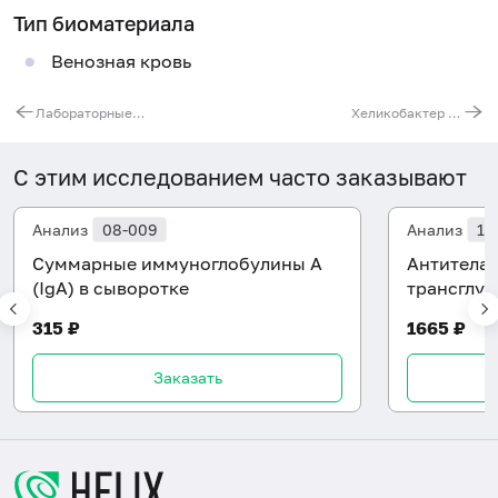
Тип биоматериала
Венозная кровь
Лабораторные маркеры рака толстой кишки
Хеликобактер пилори (Helicobacter pylori), серологическая диагностика
С этим исследованием часто заказывают
Анализ
08-009
Анализ
13
Суммарные иммуноглобулины A
Антитела 
(IgA) в сыворотке
трансглут
315 ₽
1665 ₽
Заказать