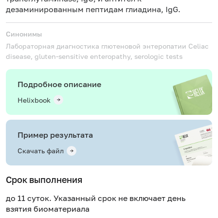
дезаминированным пептидам глиадина, IgG.
Синонимы
Лабораторная диагностика глютеновой энтеропатии
Celiac
disease, gluten-sensitive enteropathy, serologic tests
Подробное описание
Helixbook
Пример результата
Скачать файл
Срок выполнения
до 11 суток. Указанный срок не включает день
взятия биоматериала