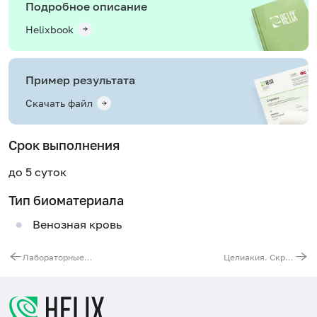
Подробное описание
Helixbook
Пример результата
Скачать файл
Срок выполнения
до 5 суток
Тип биоматериала
Венозная кровь
Лабораторные маркеры рака яичников
Целиакия. Скрининг при селективном дефиците иммуноглобулинов IgA