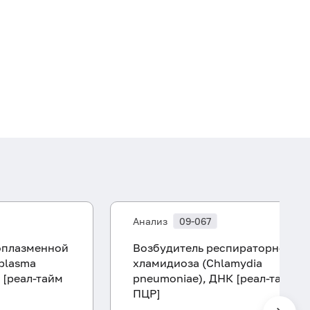
Анализ
09-067
оплазменной
Возбудитель респираторного
plasma
хламидиоза (Chlamydia
 [реал-тайм
pneumoniae), ДНК [реал-тайм
ПЦР]