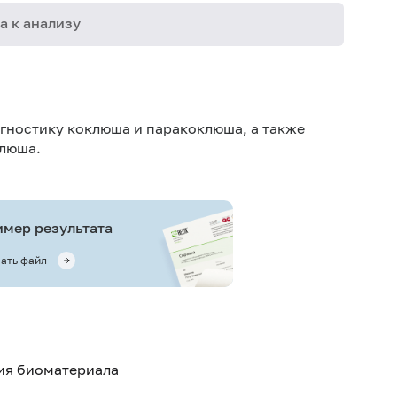
а к анализу
07-086
09-038
гностику коклюша и паракоклюша, а также
клюша.
мер результата
ать файл
тия биоматериала