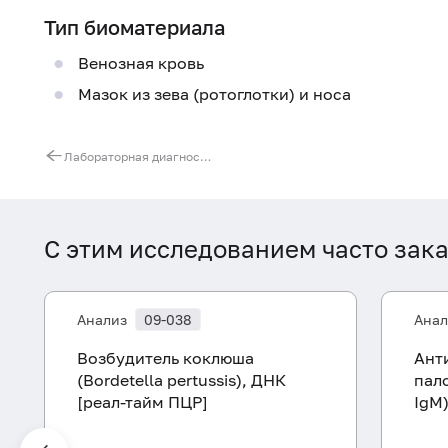
Тип биоматериала
Венозная кровь
Мазок из зева (ротоглотки) и носа
Лабораторная диагностика гельминтозов и паразитозов
С этим исследованием часто зак
Анализ
09-038
Анал
Возбудитель коклюша
Ант
(Bordetella pertussis), ДНК
пало
[реал-тайм ПЦР]
IgM