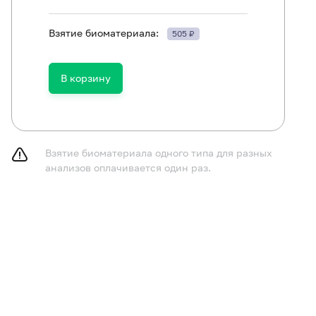
Взятие биоматериала:
505 ₽
Антитела к возбудителю коклюша и паракоклюша (Bordetella per
В корзину
Возбудитель коклюша (Bordetella pertussis), ДНК [реал-тайм П
Взятие биоматериала одного типа для разных
анализов оплачивается один раз.