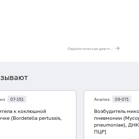
Серологическая диагностика клещевого боррелиоза и энцефалита
азывают
из
07-151
Анализ
09-071
итела к коклюшной
Возбудитель мик
чке (Bordetella pertussis,
пневмонии (Myco
)
pneumoniae), ДНК
ПЦР]