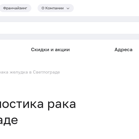
Франчайзинг
О Компании
Скидки и акции
Адреса
ака желудка в Светлограде
остика рака
аде