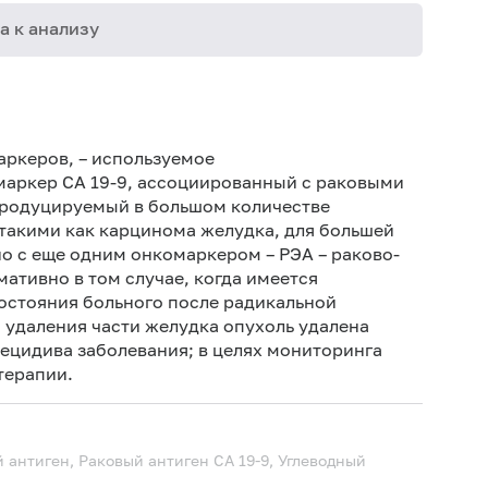
а к анализу
08-006
08-007
ркеров, – используемое
08-042
маркер CA 19-9, ассоциированный с раковыми
 продуцируемый в большом количестве
такими как карцинома желудка, для большей
о с еще одним онкомаркером – РЭА – раково-
ативно в том случае, когда имеется
состояния больного после радикальной
я удаления части желудка опухоль удалена
ецидива заболевания; в целях мониторинга
терапии.
антиген, Раковый антиген СА 19-9, Углеводный