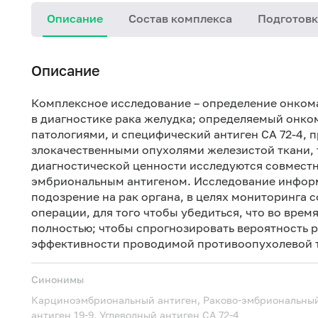
Описание
Состав комплекса
Подготовк
Описание
Комплексное исследование – определение онкома
в диагностике рака желудка; определяемый онко
патологиями, и специфический антиген СА 72-4,
злокачественными опухолями железистой ткани, 
диагностической ценности исследуются совместн
эмбриональным антигеном
. Исследование информ
подозрение на рак органа, в целях мониторинга 
операции, для того чтобы убедиться, что во врем
полностью; чтобы спрогнозировать вероятность р
эффективности проводимой противоопухолевой 
Синонимы
Карциноэмбриональный антиген, Раково-эмбриональный 
антиген 19-9, Углеводный антиген CA 72-4