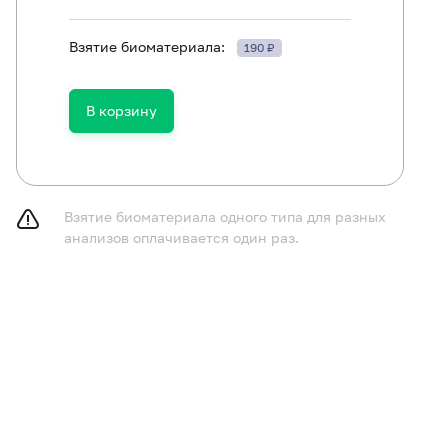
Взятие биоматериала:
190 ₽
Раковый антиген CA 19-9
В корзину
Раковый антиген CA 72-4
Раковый эмбриональный антиген (РЭА)
Взятие биоматериала одного типа для разных
анализов оплачивается один раз.