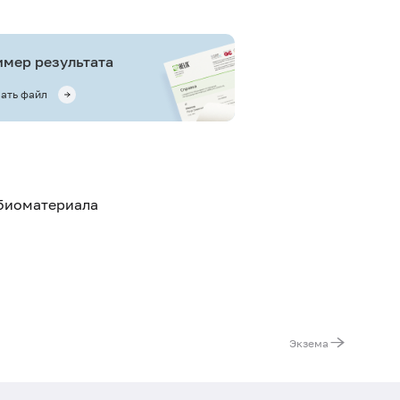
мер результата
ать файл
 биоматериала
Экзема