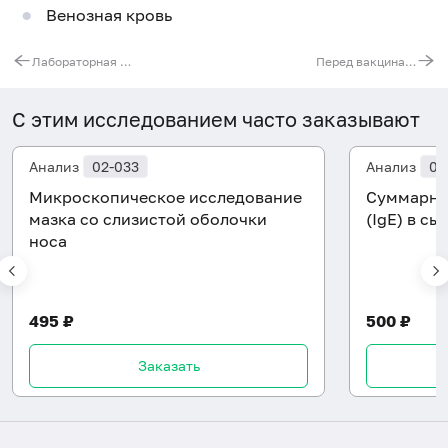
Венозная кровь
Лабораторная диагностика рака желудка
Перед вакцинацией
С этим исследованием часто заказывают
Анализ
02-033
Анализ
08
Микроскопическое исследование
Суммарны
мазка со слизистой оболочки
(IgE) в с
носа
495 ₽
500 ₽
Заказать