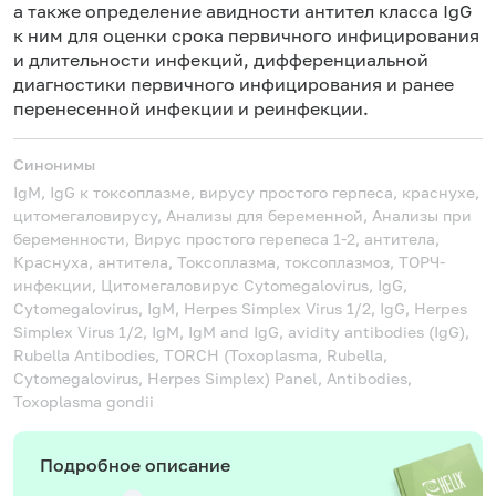
а также определение авидности антител класса IgG
к ним для оценки срока первичного инфицирования
и длительности инфекций, дифференциальной
диагностики первичного инфицирования и ранее
перенесенной инфекции и реинфекции.
Синонимы
IgM, IgG к токсоплазме, вирусу простого герпеса, краснухе,
цитомегаловирусу, Анализы для беременной, Анализы при
беременности, Вирус простого герепеса 1-2, антитела,
Краснуха, антитела, Токсоплазма, токсоплазмоз, ТОРЧ-
инфекции, Цитомегаловирус
Cytomegalovirus, IgG,
Cytomegalovirus, IgM, Herpes Simplex Virus 1/2, IgG, Herpes
Simplex Virus 1/2, IgM, IgM and IgG, avidity antibodies (IgG),
Rubella Antibodies, TORCH (Toxoplasma, Rubella,
Cytomegalovirus, Herpes Simplex) Panel, Antibodies,
Toxoplasma gondii
Подробное описание