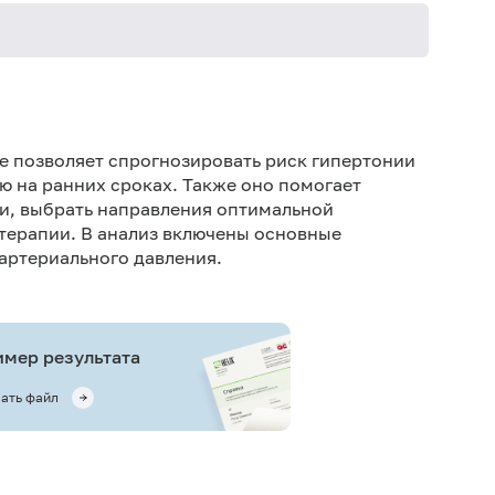
18-012
18-014
е позволяет спрогнозировать риск гипертонии
18-022
ию на ранних сроках. Также оно помогает
и, выбрать направления оптимальной
18-027
терапии. В анализ включены основные
18-029
артериального давления.
18-032
18-033
мер результата
ать файл
18-035
18-044