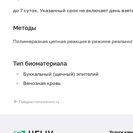
до 7 суток. Указанный срок не включает день взя
Методы
Полимеразная цепная реакция в режиме реально
Тип биоматериала
Буккальный (щечный) эпителий
Венозная кровь
Предрасположенность к повышенному уровню гомоцистеина (гены ферментов фолатного цикла)
Услуги кли