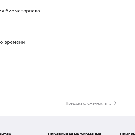
тия биоматериала
го времени
Предрасположенность к сердечно-сосудистой недостаточности
ентам
Справочная информация
Скидки