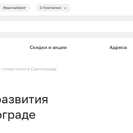
Франчайзинг
О Компании
Скидки и акции
Адреса
 гипертонии в Светлограде
развития
ограде