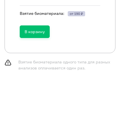
Взятие биоматериала:
от 190 ₽
Ангиотензиноген (AGT). Выявление мутации C521T (Thr174Met)
В корзину
Альдостерон синтаза (CYP11B2). Выявление мутации C(-344)T (
Гуанин нуклеотидсвязывающий белок бета-3 (GNB3). Выявлени
Аддуцин 1 (альфа) (ADD1). Выявление мутации G1378T (Gly460T
Взятие биоматериала одного типа для разных
Рецептор ангиотензина II второго типа (AGTR2). Выявление му
анализов оплачивается один раз.
гена)
Эндотелиальная синтаза оксида азота (NOS3). Выявление мут
Эндотелиальная синтаза оксида азота (NOS3). Выявление мута
гена)
Ангиотензиноген (AGT). Выявление мутации T704C (Met235Thr
Рецептор ангиотензина 1 (AGTR1). Выявление мутации A1166C 