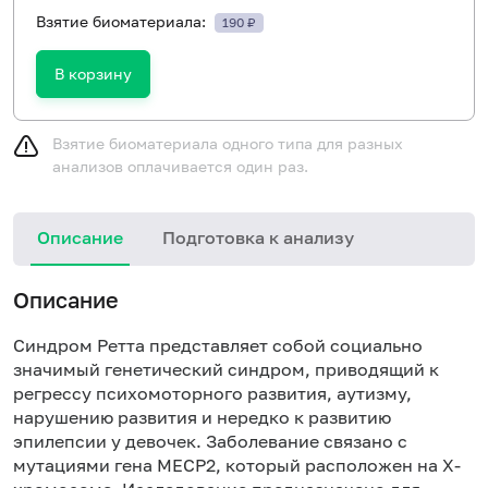
Взятие биоматериала:
190 ₽
В корзину
Взятие биоматериала одного типа для разных
анализов оплачивается один раз.
Описание
Подготовка к анализу
Н
Описание
Синдром Ретта представляет собой социально
значимый генетический синдром, приводящий к
регрессу психомоторного развития, аутизму,
нарушению развития и нередко к развитию
эпилепсии у девочек. Заболевание связано с
мутациями гена МЕСР2, который расположен на Х-