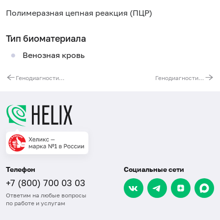
Полимеразная цепная реакция (ПЦР)
Тип биоматериала
Венозная кровь
Генодиагностика синдрома ломкой Х-хромосомы (синдром Мартина - Белл) у лиц мужского пола
Генодиагностика периодической болезни (семейной средиземноморской лихорадки). Ген MEFV
Телефон
Социальные сети
+7 (800) 700 03 03
Ответим на любые вопросы
по работе и услугам