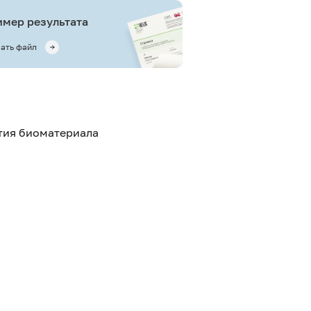
мер результата
ать файл
ятия биоматериала