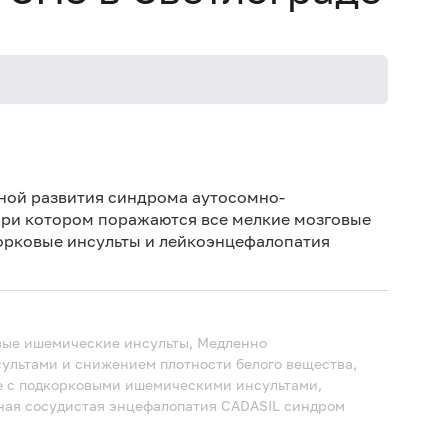
иной развития синдрома аутосомно-
ри котором поражаются все мелкие мозговые
орковые инсульты и лейкоэнцефалопатия
вые ишемические инсульты, Медленно
ультами и снижением плотности белого вещества,
е с подкорковыми ишемическими инсультами,
ная сосудистая энцефалопатия
CADASIL синдром