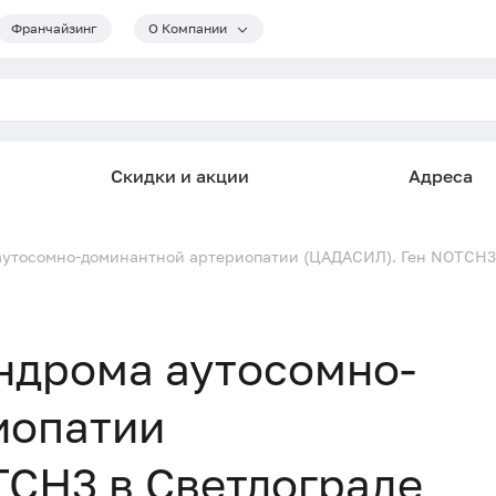
Франчайзинг
О Компании
Скидки и акции
Адреса
аутосомно-доминантной артериопатии (ЦАДАСИЛ). Ген NOTCH3 
ндрома аутосомно-
иопатии
TCH3 в Светлограде