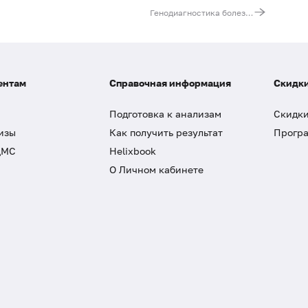
Генодиагностика болезни Фабри. Ген GLA
ентам
Справочная информация
Скидки
Подготовка к анализам
Скидки
изы
Как получить результат
Програ
ДМС
Helixbook
О Личном кабинете