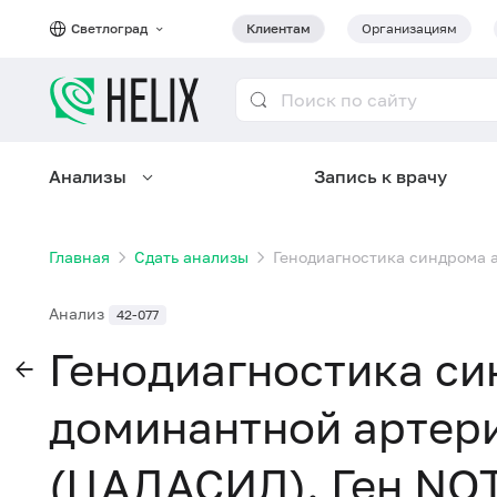
Светлоград
Клиентам
Организациям
Анализы
Запись к врачу
Главная
Сдать анализы
Генодиагностика синдрома 
Анализ
42-077
Генодиагностика си
доминантной артер
(ЦАДАСИЛ). Ген NO