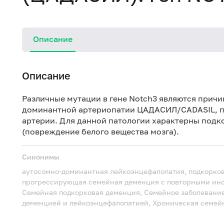
Описание
Описание
Различные мутации в гене Notch3 являются прич
доминантной артериопатии ЦАДАСИЛ/CADASIL, п
артерии. Для данной патологии характерны подк
(повреждение белого вещества мозга).
Синонимы
аутосомно-доминантная лейкоэнцефалопатия, подкорко
прогрессирующая семейная деменция с повторными инс
Семейная подкорковая деменция, Семейное заболевани
деменцией и лейкоэнцефалопатией, Хроническая семей