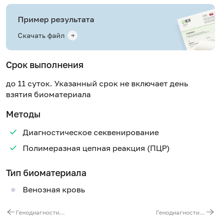
Пример результата
Скачать файл
Срок выполнения
до 11 суток. Указанный срок не включает день
взятия биоматериала
Методы
Диагностическое секвенирование
Полимеразная цепная реакция (ПЦР)
Тип биоматериала
Венозная кровь
Генодиагностика криопиринассоциированных периодических синдромов. Ген NLRP3, экзон 3
Генодиагностика острой перемежающейся порфирии. Ген HMBS