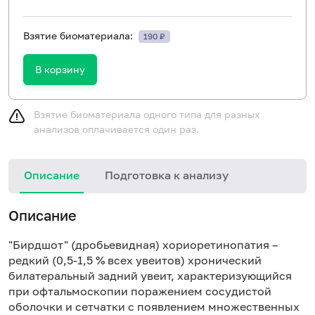
Взятие биоматериала:
190 ₽
В корзину
Взятие биоматериала одного типа для разных
анализов оплачивается один раз.
Описание
Подготовка к анализу
Н
Описание
и
в
"Бирдшот" (дробьевидная) хориоретинопатия –
редкий (0,5-1,5 % всех увеитов) хронический
билатеральный задний увеит, характеризующийся
при офтальмоскопии поражением сосудистой
оболочки и сетчатки с появлением множественных