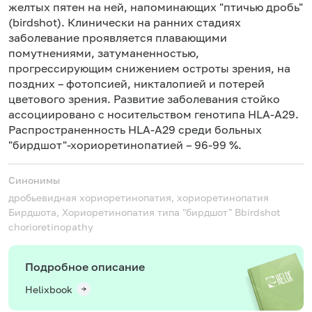
желтых пятен на ней, напоминающих "птичью дробь"
(birdshot). Клинически на ранних стадиях
заболевание проявляется плавающими
помутнениями, затуманенностью,
прогрессирующим снижением остроты зрения, на
поздних – фотопсией, никталопией и потерей
цветового зрения. Развитие заболевания стойко
ассоциировано с носительством генотипа HLA-А29.
Распространенность HLA-A29 среди больных
"бирдшот"-хориоретинопатией – 96-99 %.
Синонимы
дробьевидная хориоретинопатия, хориоретинопатия
Бирдшота, Хориоретинопатия типа "бирдшот"
Bbirdshot
chorioretinopathy
Подробное описание
Helixbook