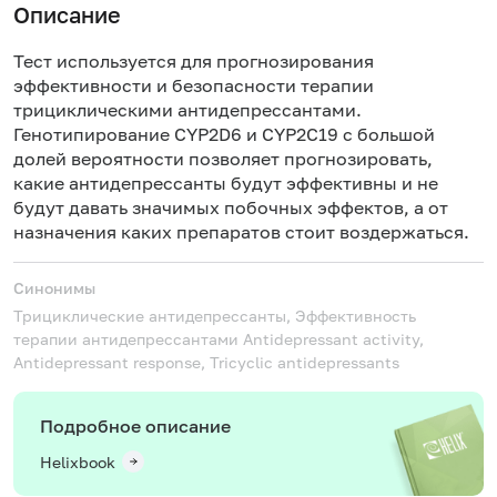
Н
Описание
и
в
Тест используется для прогнозирования
эффективности и безопасности терапии
трициклическими антидепрессантами.
Генотипирование CYP2D6 и CYP2C19 с большой
долей вероятности позволяет прогнозировать,
какие антидепрессанты будут эффективны и не
будут давать значимых побочных эффектов, а от
назначения каких препаратов стоит воздержаться.
Синонимы
Трициклические антидепрессанты, Эффективность
терапии антидепрессантами
Antidepressant activity,
Antidepressant response, Tricyclic antidepressants
Подробное описание
Helixbook