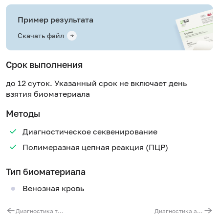
Пример результата
Скачать файл
Срок выполнения
до 12 суток. Указанный срок не включает день
взятия биоматериала
Методы
Диагностическое секвенирование
Полимеразная цепная реакция (ПЦР)
Тип биоматериала
Венозная кровь
Диагностика транзиентной недостаточности антитромбина-3 при тромбофилиях (p.Ala416Ser, p.Arg79His, p.Pro73Leu, p.Val30Glu)
Диагностика ахондроплазии (патогенные варианты c.1138G>A (p.Gly380Arg) и с.1138G>C (p.Gly380Arg) в гене FGFR3)