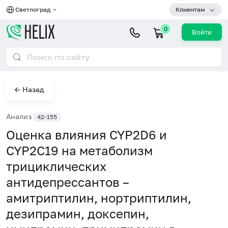
Светлоград
Клиентам
0
Войти
← Назад
Анализ
42-155
Оценка влияния CYP2D6 и
CYP2C19 на метаболизм
трициклических
антидепрессантов –
амитриптилин, нортриптилин,
дезипрамин, доксепин,