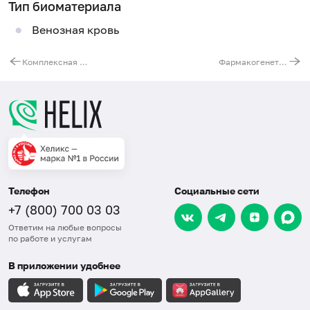
Тип биоматериала
Венозная кровь
Комплексная молекулярно-генетическая диагностика непереносимости лактозы и фруктозы (ген MCM6 и ген ALDOB)
Фармакогенетическое исследования для назначения тиопуринов (азатиоприн, меркаптопурин, тиогуанин), ген TPMT
Телефон
Социальные сети
+7 (800) 700 03 03
Ответим на любые вопросы
по работе и услугам
В приложении удобнее