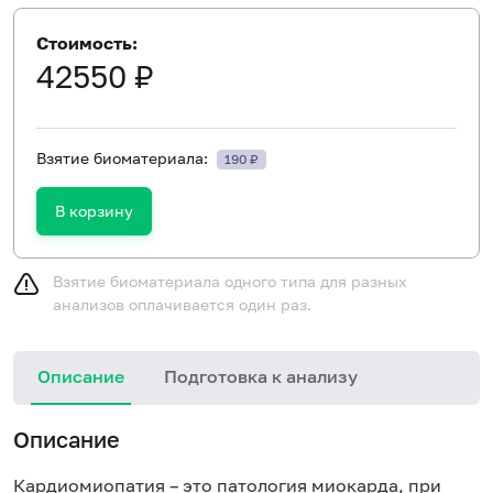
Стоимость:
42550 ₽
Взятие биоматериала:
190 ₽
В корзину
Взятие биоматериала одного типа для разных
анализов оплачивается один раз.
Описание
Подготовка к анализу
Н
Описание
и
в
Кардиомиопатия – это патология миокарда, при